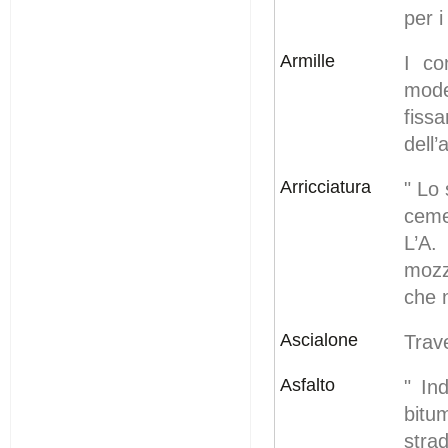
per i 
Armille
I co
mode
fiss
dell
Arricciatura
" Lo 
ceme
L’A.
mozz
che n
Ascialone
Trave
Asfalto
" In
bitu
stra