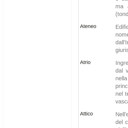
ma a
(ton
Ateneo
Edifi
nom
dall
giur
Atrio
Ingr
dal 
nell
prin
nel 
vasc
Attico
Nell’
del 