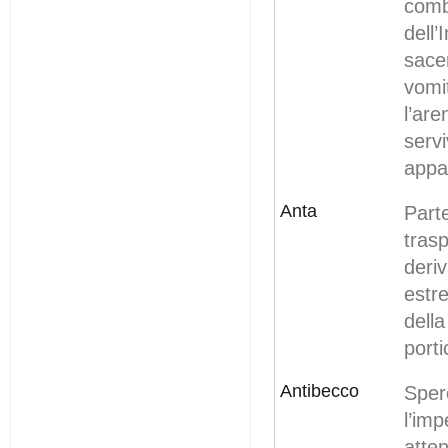
com
dell
sace
vomi
l’ar
serv
appar
Anta
Part
tras
deri
estr
dell
porti
Antibecco
Sper
l’im
atte