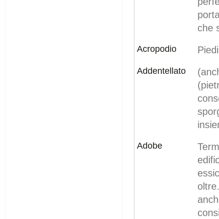
perf
port
che s
Acropodio
Piedi
Addentellato
(anc
(pie
cons
sporg
insi
Adobe
Term
edifi
essic
oltr
anch
cons