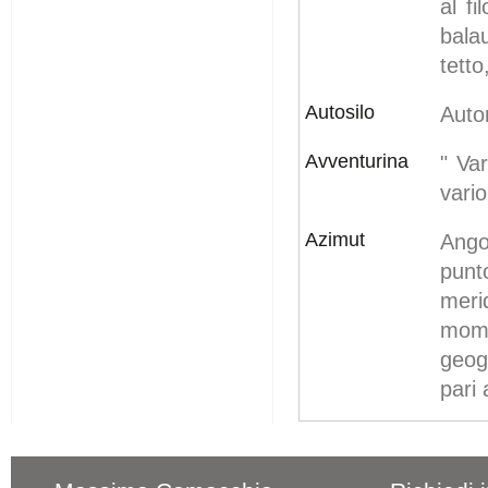
al f
bala
tetto
Autosilo
Auto
Avventurina
" Va
vario
Azimut
Ango
punt
meri
mome
geogr
pari 