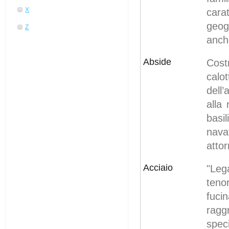
X
cara
geog
Z
anch
Abside
Cost
calo
dell
alla
basi
nava
attor
Acciaio
"Leg
teno
fuci
ragg
spec