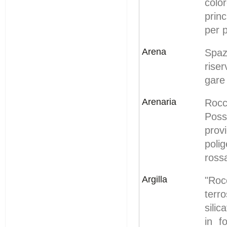
colo
prin
per p
Arena
Spaz
rise
gare
Arenaria
Rocc
Poss
prov
poli
rossa
Argilla
"Roc
terro
silic
in f