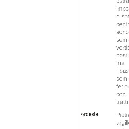
estr
impo
o sot
cent
sono
semi
vert
posti
ma p
rib
semi
feri
con 
tratt
Ardesia
Piet
argil