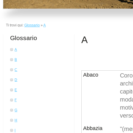
Ti trovi qui:
Glossario
»
A
Glossario
A
A
B
C
Abaco
Coro
D
arch
E
capit
moda
F
moti
G
verso
H
Abbazia
"(me
I