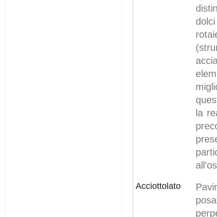
disti
dolc
rotai
(stru
acci
elem
migl
ques
la re
prec
pres
par
all’o
Acciottolato
Pavi
posa
perp