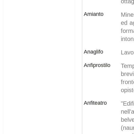
otta
Amianto
Mine
ed a
form
inton
Anaglifo
Lavor
Anfiprostilo
Temp
brev
fron
opist
Anfiteatro
"Edi
nell’
bel
(nau