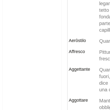
lega
tett
fond
part
capil
Aeròstilo
Quand
Affresco
Pitt
fresc
Aggettante
Quan
fuor
dice
una 
Aggottare
Mant
obbl