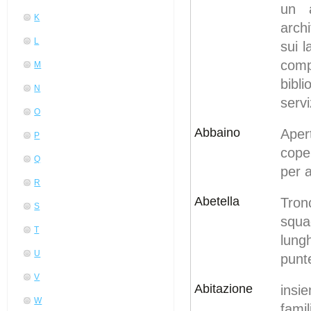
un 
K
archi
L
sui l
comp
M
bibli
N
servi
O
Abbaino
Apert
P
coper
Q
per 
R
Abetella
Tron
S
squa
T
lung
U
punt
V
Abitazione
insi
W
famil