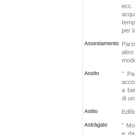
ecc. 
acqu
temp
per l
Assestamento
Parz
altro
modo
Assito
" Pa
acco
a bie
di un
Astilo
Edif
Astràgalo
" Mo
e da