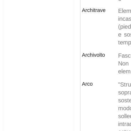
Architrave
Elem
inca
(pie
e so
tempi
Archivolto
Fasc
Non i
eleme
Arco
"Str
sopr
sost
modo
soll
intr