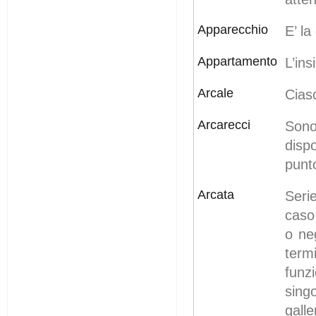
Apparecchio
E’ la
Appartamento
L’ins
Arcale
Cias
Arcarecci
Sono
disp
punt
Arcata
Seri
caso 
o neg
term
funzi
sing
galle