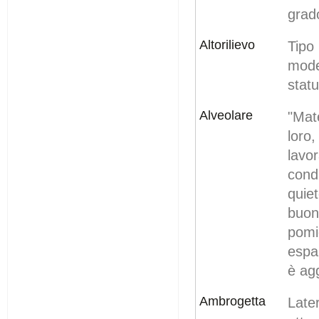
grado
Altorilievo
Tipo
mode
statu
Alveolare
"Mat
loro,
lavo
cond
quie
buoni
pomi
espa
è agg
Ambrogetta
Late