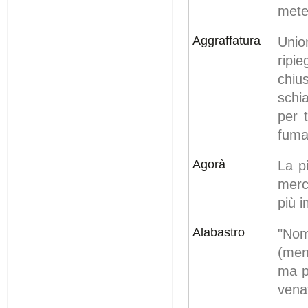
meteo
Aggraffatura
Unio
ripi
chiu
schi
per 
fuma
Agorà
La p
merc
più i
Alabastro
"Nom
(men
ma p
venat