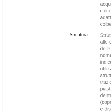
acqu
calc
adat
coibe
Armatura
Stru
alle
dell
nome
indi
util
stru
traz
pias
dent
(cop
e di