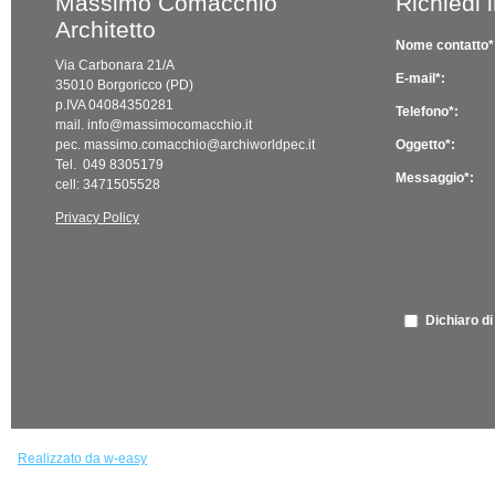
Massimo Comacchio
Richiedi 
Architetto
Nome contatto*
Via Carbonara 21/A
E-mail*:
35010 Borgoricco (PD)
p.IVA 04084350281
Telefono*:
mail. info@massimocomacchio.it
pec. massimo.comacchio@archiworldpec.it
Oggetto*:
Tel. 049 8305179
Messaggio*:
cell: 3471505528
Privacy Policy
Dichiaro di
Realizzato da w-easy