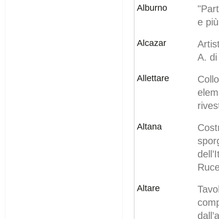
Alburno
"Part
e pi
Alcazar
Arti
A. di
Allettare
Coll
ele
rive
Altana
Cost
sporg
dell
Rucel
Altare
Tavol
comp
dall’