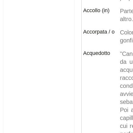
Accollo (in)
Part
altro
Accorpata / o
Colo
gonfi
Acquedotto
"Can
da u
acqu
racc
cond
avvi
seba
Poi 
capil
cui 