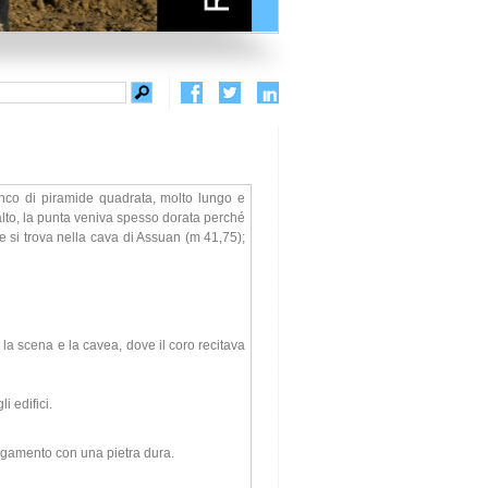
nco di piramide quadrata, molto lungo e
basalto, la punta veniva spesso dorata perché
che si trova nella cava di Assuan (m 41,75);
a la scena e la cavea, dove il coro recitava
i edifici.
egamento con una pietra dura.