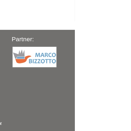
Partner:
cy