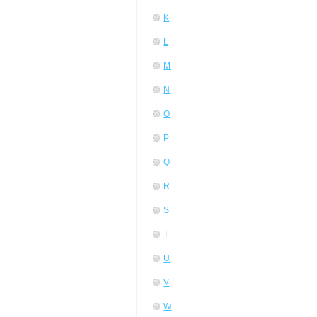
K
L
M
N
O
P
Q
R
S
T
U
V
W