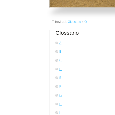
Ti trovi qui:
Glossario
»
O
Glossario
A
B
C
D
E
F
G
H
I