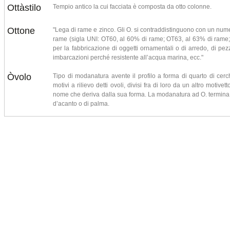
Ottàstilo
Tempio antico la cui facciata è composta da otto colonne.
Ottone
"Lega di rame e zinco. Gli O. si contraddistinguono con un numer
rame (sigla UNI: OT60, al 60% di rame; OT63, al 63% di rame;
per la fabbricazione di oggetti ornamentali o di arredo, di pezzi
imbarcazioni perché resistente all’acqua marina, ecc."
Òvolo
Tipo di modanatura avente il profilo a forma di quarto di cerc
motivi a rilievo detti ovoli, divisi fra di loro da un altro motivett
nome che deriva dalla sua forma. La modanatura ad O. termina 
d’acanto o di palma.