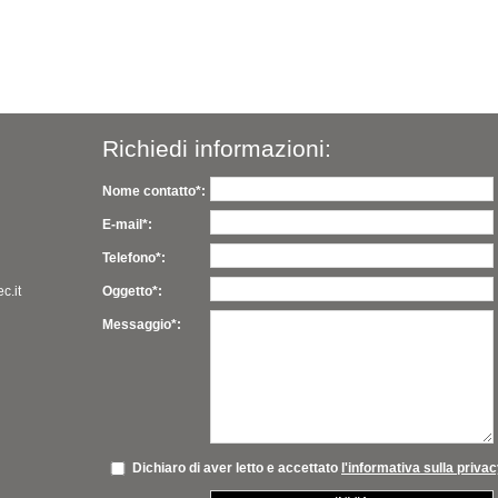
Richiedi informazioni:
Nome contatto*:
E-mail*:
Telefono*:
c.it
Oggetto*:
Messaggio*:
Dichiaro di aver letto e accettato
l'informativa sulla priva