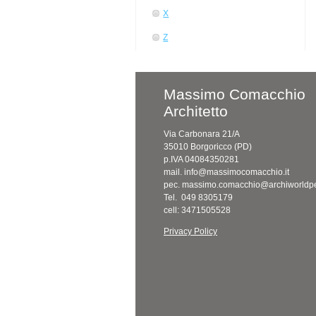
X
Z
Massimo Comacchio
Architetto
Via Carbonara 21/A
35010 Borgoricco (PD)
p.IVA 04084350281
mail. info@massimocomacchio.it
pec. massimo.comacchio@archiworldpe
Tel. 049 8305179
cell: 3471505528
Privacy Policy