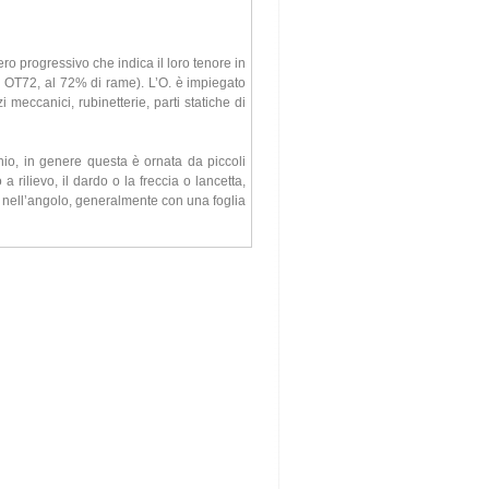
o progressivo che indica il loro tenore in
 OT72, al 72% di rame). L’O. è impiegato
 meccanici, rubinetterie, parti statiche di
hio, in genere questa è ornata da piccoli
o a rilievo, il dardo o la freccia o lancetta,
nell’angolo, generalmente con una foglia