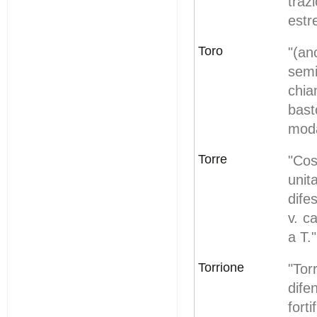
traz
estr
Toro
"(a
semi
chia
bast
moda
Torre
"Cos
unit
dife
v. c
a T."
Torrione
"To
dife
forti