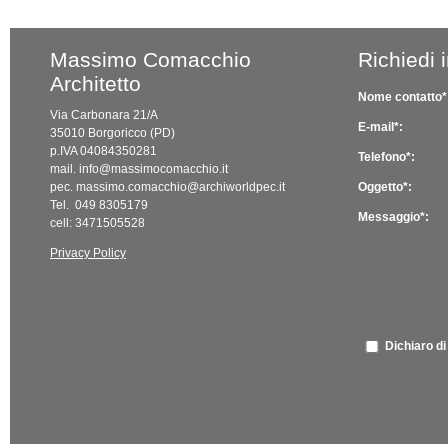
Massimo Comacchio
Richiedi 
Architetto
Nome contatto*
Via Carbonara 21/A
E-mail*:
35010 Borgoricco (PD)
p.IVA 04084350281
Telefono*:
mail. info@massimocomacchio.it
pec. massimo.comacchio@archiworldpec.it
Oggetto*:
Tel. 049 8305179
Messaggio*:
cell: 3471505528
Privacy Policy
Dichiaro di