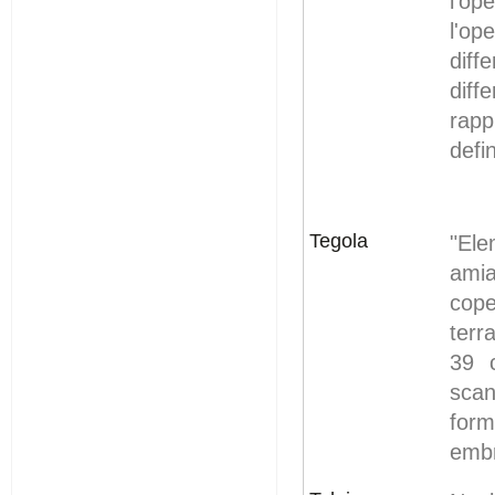
l'op
l'op
dif
diff
rap
defi
Tegola
"Ele
amia
cope
terr
39 
scan
form
embr