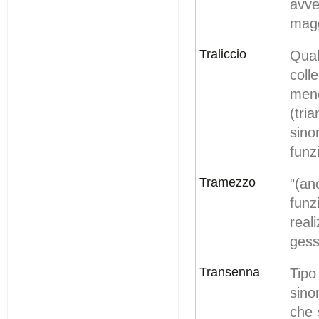
avv
magg
Traliccio
Qual
coll
meno
(tri
sino
funz
Tramezzo
"(an
funz
real
gess
Transenna
Tipo
sino
che 