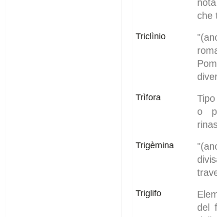
nota
che 
Triclìnio
"(a
rom
Pomp
dive
Trìfora
Tipo 
o pi
rina
Trigèmina
"(an
divi
trav
Triglifo
Elem
del 