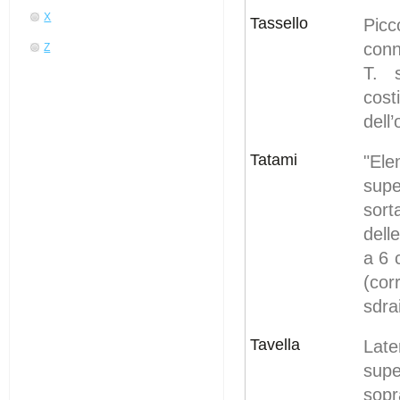
X
Tassello
Picc
conn
Z
T. 
cost
dell
Tatami
"El
supe
sort
dell
a 6 
(co
sdra
Tavella
Late
supe
sopr