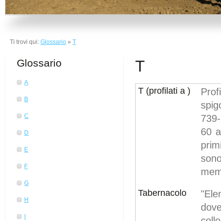
Ti trovi qui:
Glossario
»
T
Glossario
T
A
T (profilati a )
Prof
B
spig
C
739-
60 a
D
prim
E
sono
F
mem
G
Tabernacolo
"Ele
H
dov
I
coll