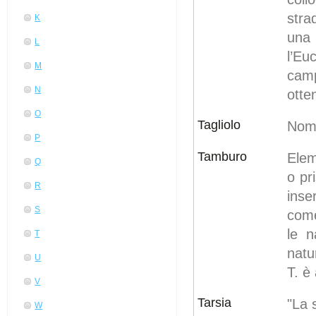
stra
K
una 
L
l’Eu
M
cam
N
otte
O
Tagliolo
Nome
P
Tamburo
Elem
Q
o pr
R
inse
S
come
le n
T
natu
U
T. è
V
Tarsia
"La 
W