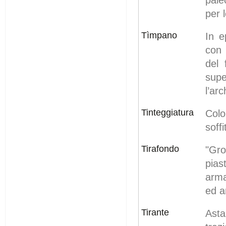
per 
Tìmpano
In e
con 
del 
supe
l’arc
Tinteggiatura
Colo
soffi
Tirafondo
"Gro
pias
arma
ed a
Tirante
Asta