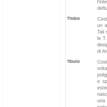
l’in
defl
Tholos
Cost
un a
Tali
le T
desi
di A
Tiburio
Cost
volt
poli
e sp
este
nasc
una 
pale