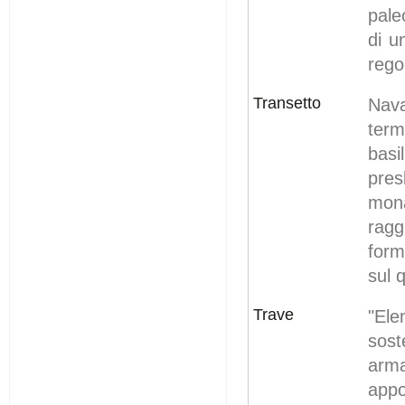
pale
di u
regol
Transetto
Nav
term
basi
pres
mona
ragg
form
sul 
Trave
"Ele
sost
arma
appo