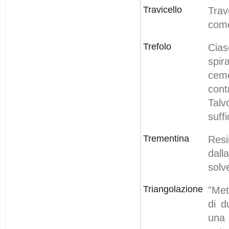
Travicello
Tra
come
Trefolo
Cias
spir
ceme
cont
Talv
suffi
Trementina
Resi
dall
solv
Triangolazione
"Met
di d
una 