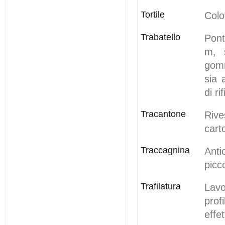
Tortile
Colo
Trabatello
Pont
m, 
gomm
sia 
di ri
Tracantone
Rive
cart
Traccagnina
Anti
picc
Trafilatura
Lavo
profi
effe