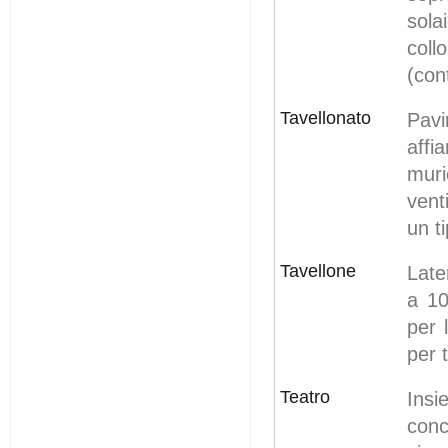
sola
coll
(con
Tavellonato
Pavi
affi
mur
vent
un t
Tavellone
Late
a 10
per 
per t
Teatro
Ins
conc