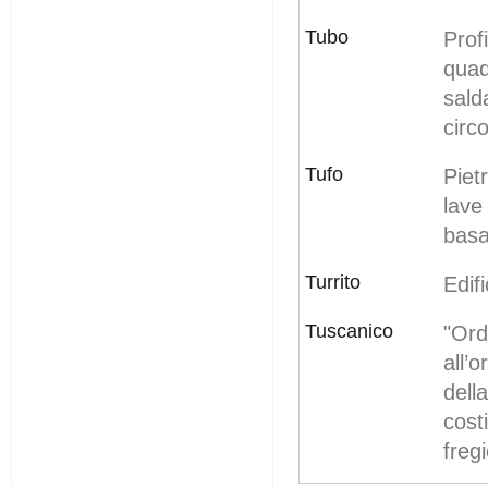
Tubo
Prof
qua
sald
circ
Tufo
Piet
lave
basal
Turrito
Edifi
Tuscanico
"Ord
all’
del
cost
fregi