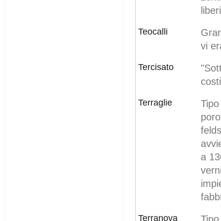
libe
Teocalli
Gran
vi er
Tercisato
"Sot
cost
Terraglie
Tip
poro
feld
avvi
a 13
vern
imp
fabbr
Terranova
Tipo