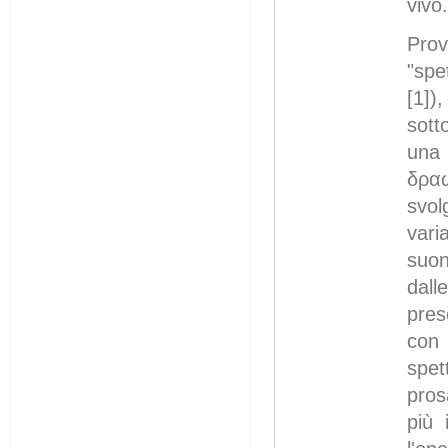
vivo
Prov
"spe
[1])
sott
una 
δραω
svol
vari
suon
dall
pres
con 
spet
pros
più 