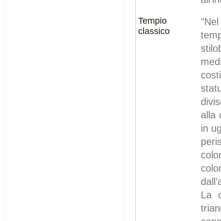
Tempio
"Nel
classico
tem
stil
medi
cost
stat
divi
alla
in u
peri
colo
colo
dall
La c
tri