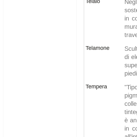
Telaio
Neg
sost
in c
mura
trav
Telamone
Scul
di e
sup
piedi
Tempera
"Tip
pigm
coll
tint
è an
in c
all’