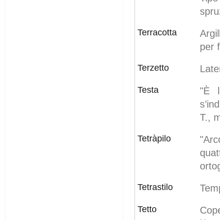
spru
Terracotta
Argi
per f
Terzetto
Late
Testa
"È 
s’in
T., 
Tetràpilo
"Ar
quat
orto
Tetrastilo
Temp
Tetto
Cope