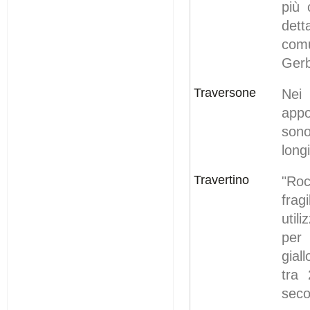
più 
dett
comu
Gerb
Traversone
Nei 
appo
sono
long
Travertino
"Roc
frag
util
per 
gial
tra
seco