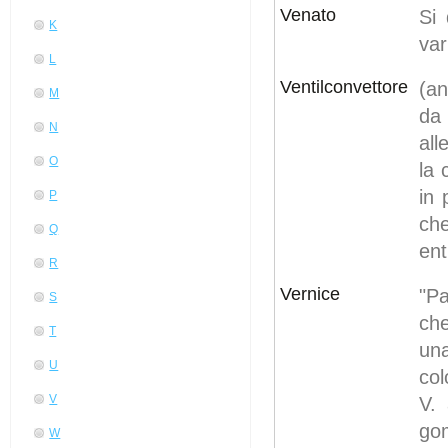
Venato
Si 
K
var
L
Ventilconvettore
(an
M
da 
N
all
O
la 
in 
P
che
Q
ent
R
Vernice
"Pa
S
che
T
una
U
col
V
V. 
gom
W