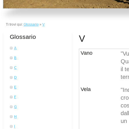
Ti trovi qui:
Glossario
»
V
Glossario
V
A
Vano
"Vu
B
Qua
C
il 
ter
D
E
Vela
"In
cro
F
co
G
dal
H
un 
I