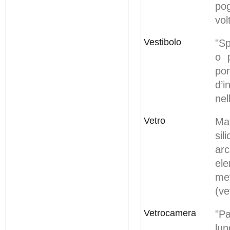
po
vol
Vestibolo
"Sp
o 
por
d’i
nel
Vetro
Mat
sil
ar
el
me
(ve
Vetrocamera
"Pa
lun