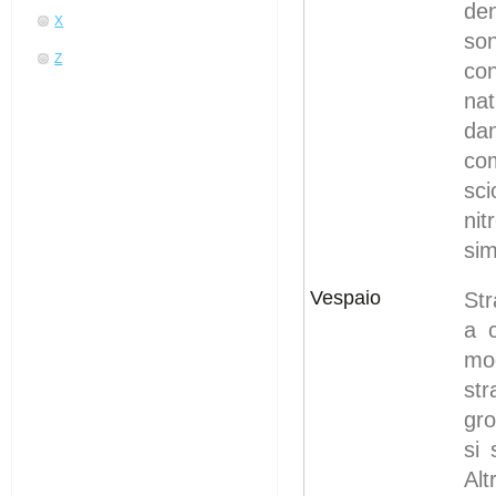
de
X
so
Z
con
nat
dan
co
sc
nit
sim
Vespaio
Str
a c
mo
str
gro
si 
Alt