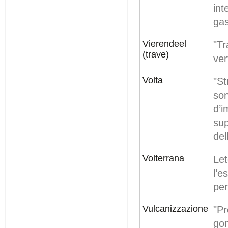
int
gas
Vierendeel
"Tr
(trave)
ver
Volta
"St
son
d’i
sup
del
Volterrana
Let
l’e
per
Vulcanizzazione
"Pr
gom