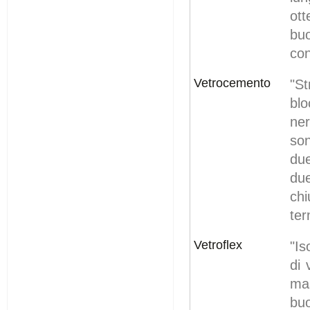
ott
bu
co
Vetrocemento
"S
blo
ner
so
due
due
chi
ter
Vetroflex
"Is
di 
mas
buo