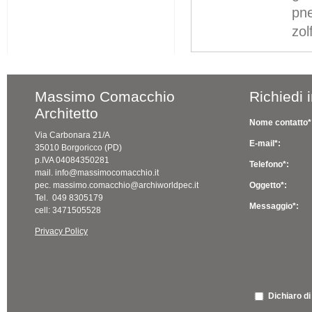
pn
zol
Massimo Comacchio
Richiedi 
Architetto
Nome contatto*
Via Carbonara 21/A
E-mail*:
35010 Borgoricco (PD)
p.IVA 04084350281
Telefono*:
mail. info@massimocomacchio.it
pec. massimo.comacchio@archiworldpec.it
Oggetto*:
Tel. 049 8305179
Messaggio*:
cell: 3471505528
Privacy Policy
Dichiaro di