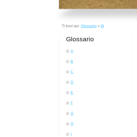
Ti trovi qui:
Glossario
»
W
Glossario
A
B
C
D
E
F
G
H
I