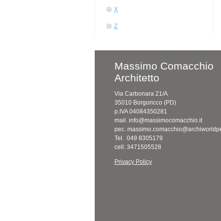
X
Z
Massimo Comacchio
Architetto
Via Carbonara 21/A
35010 Borgoricco (PD)
p.IVA 04084350281
mail. info@massimocomacchio.it
pec. massimo.comacchio@archiworldpe
Tel. 049 8305179
cell: 3471505528
Privacy Policy