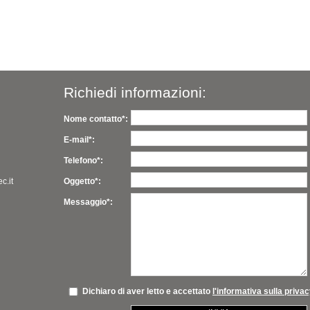
Richiedi informazioni:
Nome contatto*:
E-mail*:
Telefono*:
c.it
Oggetto*:
Messaggio*:
Dichiaro di aver letto e accettato
l'informativa sulla priva