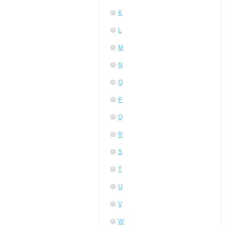
K
L
M
N
O
P
Q
R
S
T
U
V
W