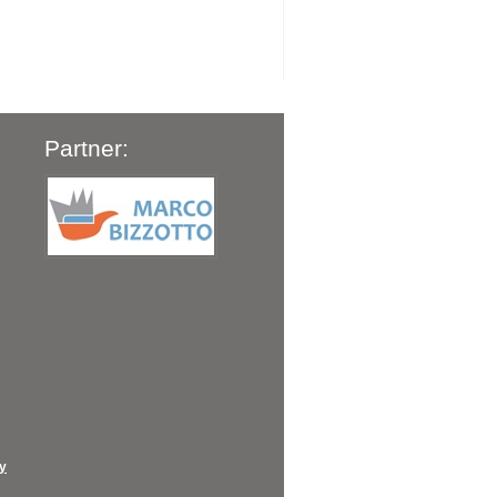
Partner:
cy