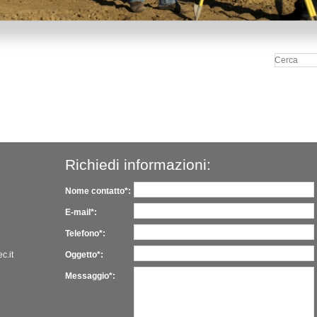
Richiedi informazioni:
Nome contatto*:
E-mail*:
Telefono*:
c.it
Oggetto*:
Messaggio*: