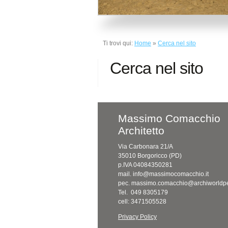
Ti trovi qui:
Home
»
Cerca nel sito
Cerca nel sito
Massimo Comacchio
Architetto
Via Carbonara 21/A
35010 Borgoricco (PD)
p.IVA 04084350281
mail. info@massimocomacchio.it
pec. massimo.comacchio@archiworldpe
Tel. 049 8305179
cell: 3471505528
Privacy Policy