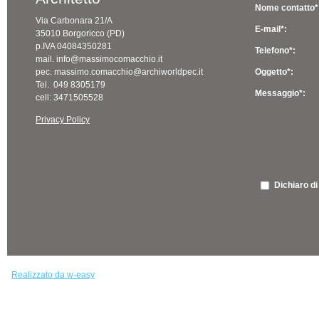
Nome contatto*
Via Carbonara 21/A
E-mail*:
35010 Borgoricco (PD)
p.IVA 04084350281
Telefono*:
mail. info@massimocomacchio.it
pec. massimo.comacchio@archiworldpec.it
Oggetto*:
Tel. 049 8305179
Messaggio*:
cell: 3471505528
Privacy Policy
Dichiaro di
Realizzato da w-easy