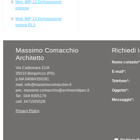
Mod. IMP-12 Dichiarazione
imprese
Mod. IMP-13 Dichiarazione
nomna RLS
Massimo Comacchio
Richiedi 
Architetto
Nome contatto*
Via Carbonara 21/A
E-mail*:
35010 Borgoricco (PD)
p.IVA 04084350281
Telefono*:
mail. info@massimocomacchio.it
pec. massimo.comacchio@archiworldpec.it
Oggetto*:
Tel. 049 8305179
Messaggio*:
cell: 3471505528
Privacy Policy
Dichiaro di