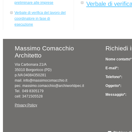
Verbale di verific
preliminare alle imprese
Verbale di verifica del lavoro del
coordinatore in fase di
esecuzione
Massimo Comacchio
Richiedi 
Architetto
Nome contatto*
Via Carbonara 21/A
E-mail*:
35010 Borgoricco (PD)
p.IVA 04084350281
Telefono*:
mail. info@massimocomacchio.it
pec. massimo.comacchio@archiworldpec.it
Oggetto*:
Tel. 049 8305179
Messaggio*:
cell: 3471505528
Privacy Policy