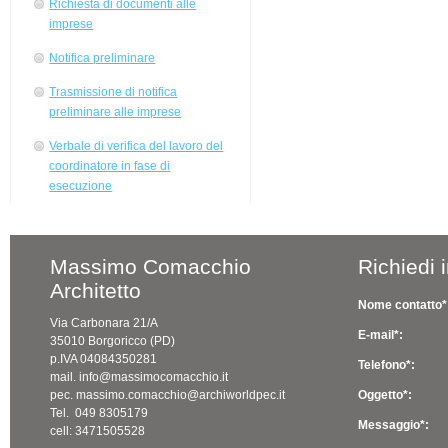
Richiesta di documenti alle
imprese
Notifica preliminare
Trasmissione di notifica
preliminare alle imprese
Verbale di verifica del lavoro del
coordinatore in fase di
esecuzione
Massimo Comacchio
Richiedi 
Architetto
Nome contatto*
Via Carbonara 21/A
E-mail*:
35010 Borgoricco (PD)
p.IVA 04084350281
Telefono*:
mail. info@massimocomacchio.it
pec. massimo.comacchio@archiworldpec.it
Oggetto*:
Tel. 049 8305179
Messaggio*:
cell: 3471505528