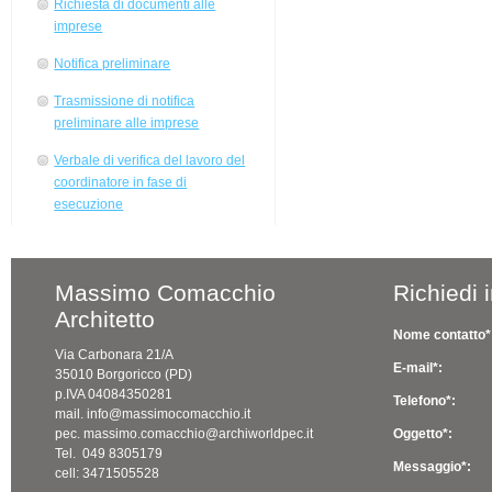
Richiesta di documenti alle
imprese
Notifica preliminare
Trasmissione di notifica
preliminare alle imprese
Verbale di verifica del lavoro del
coordinatore in fase di
esecuzione
Massimo Comacchio
Richiedi 
Architetto
Nome contatto*
Via Carbonara 21/A
E-mail*:
35010 Borgoricco (PD)
p.IVA 04084350281
Telefono*:
mail. info@massimocomacchio.it
pec. massimo.comacchio@archiworldpec.it
Oggetto*:
Tel. 049 8305179
Messaggio*:
cell: 3471505528