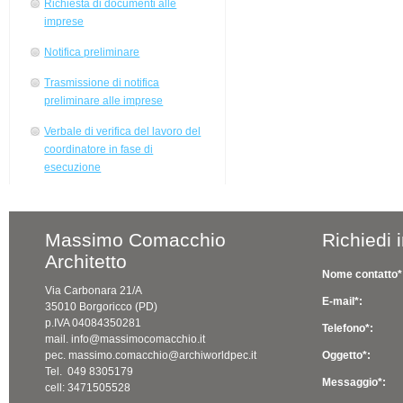
Richiesta di documenti alle
imprese
Notifica preliminare
Trasmissione di notifica
preliminare alle imprese
Verbale di verifica del lavoro del
coordinatore in fase di
esecuzione
Massimo Comacchio
Richiedi 
Architetto
Nome contatto*
Via Carbonara 21/A
E-mail*:
35010 Borgoricco (PD)
p.IVA 04084350281
Telefono*:
mail. info@massimocomacchio.it
pec. massimo.comacchio@archiworldpec.it
Oggetto*:
Tel. 049 8305179
Messaggio*:
cell: 3471505528