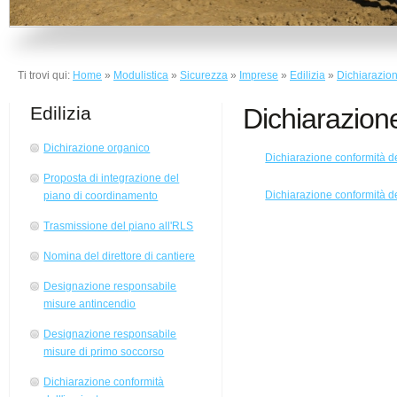
Ti trovi qui:
Home
»
Modulistica
»
Sicurezza
»
Imprese
»
Edilizia
»
Dichiarazion
Edilizia
Dichiarazione
Dichirazione organico
Dichiarazione conformità de
Proposta di integrazione del
Dichiarazione conformità de
piano di coordinamento
Trasmissione del piano all'RLS
Nomina del direttore di cantiere
Designazione responsabile
misure antincendio
Designazione responsabile
misure di primo soccorso
Dichiarazione conformità