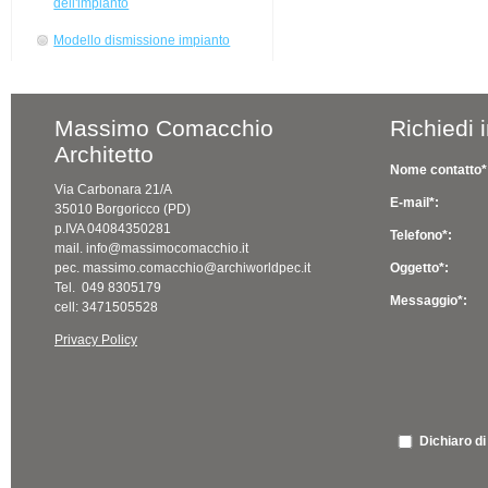
dell'impianto
Modello dismissione impianto
Massimo Comacchio
Richiedi 
Architetto
Nome contatto*
Via Carbonara 21/A
E-mail*:
35010 Borgoricco (PD)
p.IVA 04084350281
Telefono*:
mail. info@massimocomacchio.it
pec. massimo.comacchio@archiworldpec.it
Oggetto*:
Tel. 049 8305179
Messaggio*:
cell: 3471505528
Privacy Policy
Dichiaro di