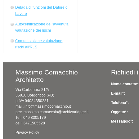
Delaga di funzioni del Datore di
Lavoro
Autocertificazione dell'avvenuta
valutazione dei rischi
Comunicazione valutazione
rischi all'RLS
Massimo Comacchio
Richiedi 
Architetto
Nome contatto*
Via Carbonara 21/A
E-mail*:
35010 Borgoricco (PD)
p.IVA 04084350281
Telefono*:
mail. info@massimocomacchio.it
pec. massimo.comacchio@archiworldpec.it
Oggetto*:
Tel. 049 8305179
Messaggio*:
cell: 3471505528
Privacy Policy