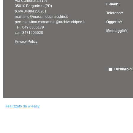
Via Carbonara 21/A
E-mail*:
35010 Borgoricco (PD)
p.IVA 04084350281
Telefono*:
mail. info@massimocomacchio.it
pec. massimo.comacchio@archiworldpec.it
Oggetto*:
Tel. 049 8305179
Messaggio*:
cell: 3471505528
Privacy Policy
Dichiaro di
Realizzato da w-easy