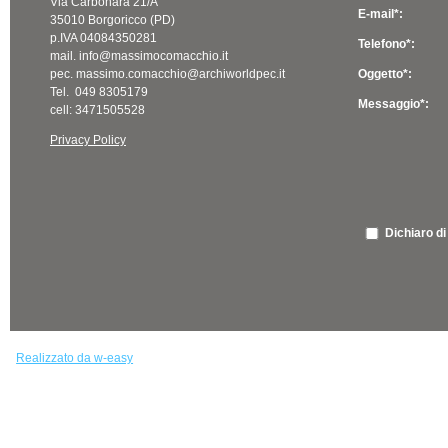
Via Carbonara 21/A
E-mail*:
35010 Borgoricco (PD)
p.IVA 04084350281
Telefono*:
mail. info@massimocomacchio.it
pec. massimo.comacchio@archiworldpec.it
Oggetto*:
Tel. 049 8305179
Messaggio*:
cell: 3471505528
Privacy Policy
Dichiaro di
Realizzato da w-easy