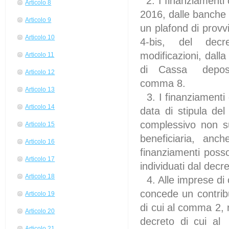
2. I finanziamenti
Articolo 8
2016, dalle banche 
Articolo 9
un plafond di provvis
Articolo 10
4-bis, del decre
modificazioni, dall
Articolo 11
di Cassa depositi
Articolo 12
comma 8.
Articolo 13
3. I finanziamenti
Articolo 14
data di stipula d
complessivo non s
Articolo 15
beneficiaria, anch
Articolo 16
finanziamenti posso
Articolo 17
individuati dal dec
Articolo 18
4. Alle imprese di
concede un contribu
Articolo 19
di cui al comma 2, 
Articolo 20
decreto di cui al
Articolo 21