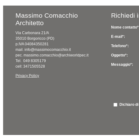
Massimo Comacchio
Richiedi 
Architetto
Nome contatto*
Via Carbonara 21/A
E-mail*:
35010 Borgoricco (PD)
p.IVA 04084350281
Telefono*:
mail. info@massimocomacchio.it
pec. massimo.comacchio@archiworldpec.it
Oggetto*:
Tel. 049 8305179
Messaggio*:
cell: 3471505528
Privacy Policy
Dichiaro di