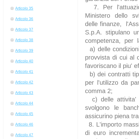
7. Per l'attuazion
Articolo 35
Ministero dello sv
Articolo 36
delle finanze, l'As
Articolo 37
S.p.A. stipulano 
competenza, per la
Articolo 38
a) delle condizioni
Articolo 39
provvista di cui 
Articolo 40
favoriscano il piu' e
Articolo 41
b) dei contratti ti
per l'utilizzo da 
Articolo 42
comma 2;
Articolo 43
c) delle attivita
Articolo 44
svolgono le banc
Articolo 45
assicurino piena tr
8. L'importo massim
Articolo 46
di euro incrementab
Articolo 47