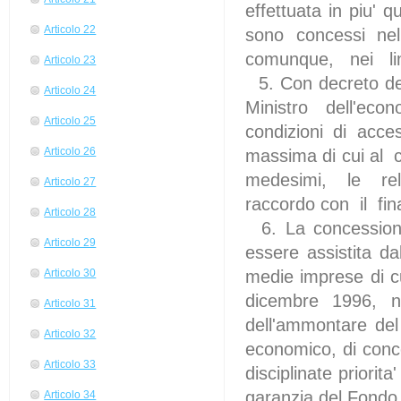
effettuata in piu' 
Articolo 22
sono concessi nel 
comunque, nei limit
Articolo 23
5. Con decreto del
Articolo 24
Ministro dell'econ
Articolo 25
condizioni di acces
Articolo 26
massima di cui al
medesimi, le rela
Articolo 27
raccordo con il fi
Articolo 28
6. La concessione
Articolo 29
essere assistita d
medie imprese di cu
Articolo 30
dicembre 1996, n.
Articolo 31
dell'ammontare del
Articolo 32
economico, di conc
Articolo 33
disciplinate priorit
garanzia del Fondo 
Articolo 34