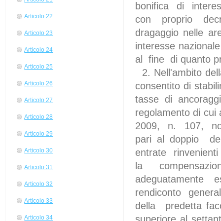
bonifica di intere
Articolo 22
con proprio decre
dragaggio nelle are
Articolo 23
interesse nazionale
Articolo 24
al fine di quanto p
Articolo 25
2. Nell'ambito della
Articolo 26
consentito di stabil
tasse di ancorag
Articolo 27
regolamento di cui
Articolo 28
2009, n. 107, non
Articolo 29
pari al doppio de
entrate rinvenient
Articolo 30
la compensazio
Articolo 31
adeguatamente esp
Articolo 32
rendiconto general
Articolo 33
della predetta fac
superiore al setta
Articolo 34