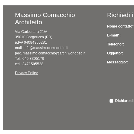
Massimo Comacchio
Richiedi 
Architetto
Nome contatto*
Via Carbonara 21/A
E-mail*:
35010 Borgoricco (PD)
p.IVA 04084350281
Telefono*:
mail. info@massimocomacchio.it
pec. massimo.comacchio@archiworldpec.it
Oggetto*:
Tel. 049 8305179
Messaggio*:
cell: 3471505528
Privacy Policy
Dichiaro di