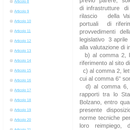
previo parere, sol
Articolo 8
di infrastrutture
Articolo 9
rilascio della Va
Articolo 10
portuali di rifer
provvedimenti de
Articolo 11
legislativo 3 april
Articolo 12
alla valutazione di 
Articolo 13
b) al comma 2, le
Articolo 14
riferimento al sito 
c) al comma 2, lette
Articolo 15
cui al comma 6" so
Articolo 16
d) al comma 6, l
Articolo 17
rapporti tra lo S
Articolo 18
Bolzano, entro quar
presente disposizi
Articolo 19
norme tecniche per
Articolo 20
loro reimpiego, d
Articolo 21