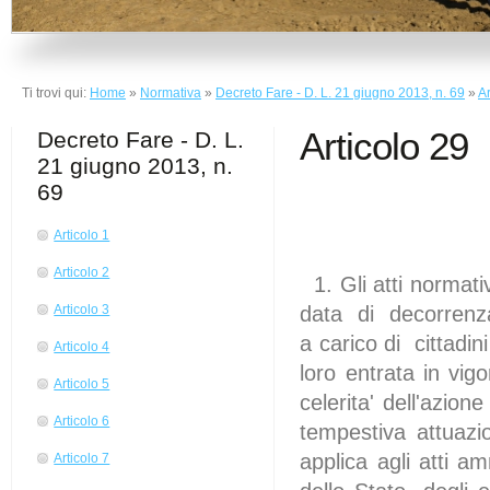
Ti trovi qui:
Home
»
Normativa
»
Decreto Fare - D. L. 21 giugno 2013, n. 69
»
Ar
Articolo 29
Decreto Fare - D. L.
21 giugno 2013, n.
69
Articolo 1
(Dat
Articolo 2
1. Gli atti normat
data di decorrenza 
Articolo 3
a carico di cittadi
Articolo 4
loro entrata in vig
Articolo 5
celerita' dell'azi
Articolo 6
tempestiva attuazi
applica agli atti a
Articolo 7