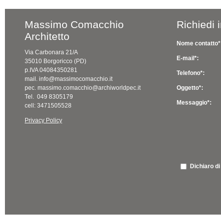
Massimo Comacchio
Richiedi 
Architetto
Nome contatto*
Via Carbonara 21/A
E-mail*:
35010 Borgoricco (PD)
p.IVA 04084350281
Telefono*:
mail. info@massimocomacchio.it
pec. massimo.comacchio@archiworldpec.it
Oggetto*:
Tel. 049 8305179
Messaggio*:
cell: 3471505528
Privacy Policy
Dichiaro di