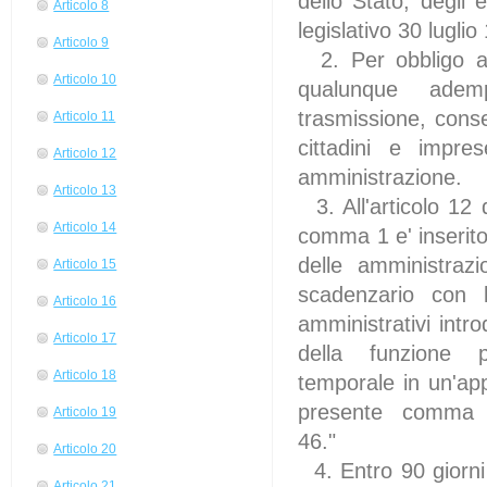
dello Stato, degli 
Articolo 8
legislativo 30 luglio
Articolo 9
2. Per obbligo 
Articolo 10
qualunque ademp
trasmissione, cons
Articolo 11
cittadini e imp
Articolo 12
amministrazione.
Articolo 13
3. All'articolo 12
Articolo 14
comma 1 e' inserito
delle amministraz
Articolo 15
scadenzario con l'
Articolo 16
amministrativi int
Articolo 17
della funzione pu
Articolo 18
temporale in un'app
presente comma com
Articolo 19
46."
Articolo 20
4. Entro 90 giorni
Articolo 21