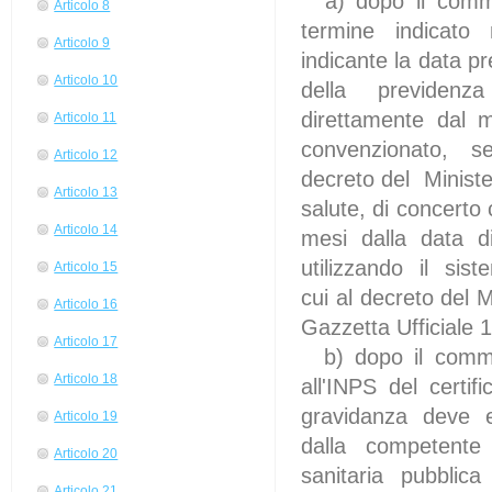
a) dopo il comma 
Articolo 8
termine indicato 
Articolo 9
indicante la data pr
Articolo 10
della previdenza
direttamente dal 
Articolo 11
convenzionato, sec
Articolo 12
decreto del Minister
Articolo 13
salute, di concerto
Articolo 14
mesi dalla data 
utilizzando il sist
Articolo 15
cui al decreto del 
Articolo 16
Gazzetta Ufficiale 
Articolo 17
b) dopo il comma 
Articolo 18
all'INPS del certi
gravidanza deve e
Articolo 19
dalla competente 
Articolo 20
sanitaria pubblic
Articolo 21