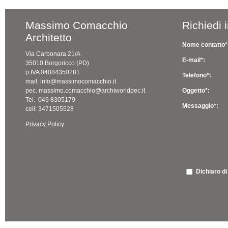
Massimo Comacchio
Richiedi 
Architetto
Nome contatto*
Via Carbonara 21/A
E-mail*:
35010 Borgoricco (PD)
p.IVA 04084350281
Telefono*:
mail. info@massimocomacchio.it
pec. massimo.comacchio@archiworldpec.it
Oggetto*:
Tel. 049 8305179
Messaggio*:
cell: 3471505528
Privacy Policy
Dichiaro di