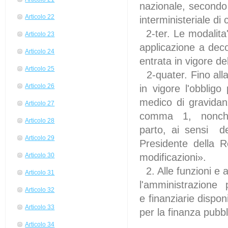
nazionale, secondo l
Articolo 22
interministeriale di
2-ter. Le modalita'
Articolo 23
applicazione a dec
Articolo 24
entrata in vigore de
Articolo 25
2-quater. Fino al
Articolo 26
in vigore l'obbligo
medico di gravidan
Articolo 27
comma 1, nonche' 
Articolo 28
parto, ai sensi de
Articolo 29
Presidente della 
modificazioni».
Articolo 30
2. Alle funzioni e 
Articolo 31
l'amministrazione 
Articolo 32
e finanziarie dispon
Articolo 33
per la finanza pubbl
Articolo 34