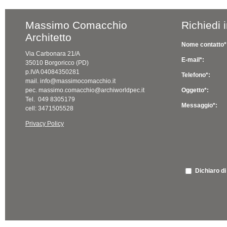
Massimo Comacchio
Richiedi 
Architetto
Nome contatto*
Via Carbonara 21/A
E-mail*:
35010 Borgoricco (PD)
p.IVA 04084350281
Telefono*:
mail. info@massimocomacchio.it
pec. massimo.comacchio@archiworldpec.it
Oggetto*:
Tel. 049 8305179
Messaggio*:
cell: 3471505528
Privacy Policy
Dichiaro di