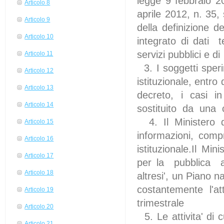
legge 9 febbraio 2
Articolo 8
aprile 2012, n. 35, 
Articolo 9
della definizione d
Articolo 10
integrato di dati t
servizi pubblici e di 
Articolo 11
3. I soggetti sper
Articolo 12
istituzionale, entr
Articolo 13
decreto, i casi in
Articolo 14
sostituito da una c
4. Il Ministero 
Articolo 15
informazioni, comp
Articolo 16
istituzionale.Il Mi
Articolo 17
per la pubblica 
Articolo 18
altresi', un Piano
costantemente l'a
Articolo 19
trimestrale
Articolo 20
5. Le attivita' di
Articolo 21