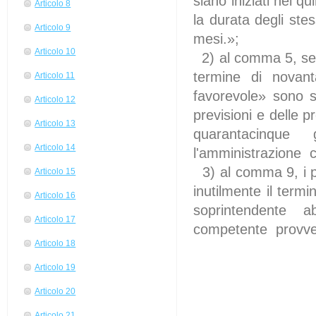
siano iniziati nel q
Articolo 8
la durata degli st
Articolo 9
mesi.»;
Articolo 10
2) al comma 5, sec
termine di novant
Articolo 11
favorevole» sono so
Articolo 12
previsioni e delle 
Articolo 13
quarantacinque g
Articolo 14
l'amministrazione 
3) al comma 9, i p
Articolo 15
inutilmente il ter
Articolo 16
soprintendente a
Articolo 17
competente provve
Articolo 18
Articolo 19
Articolo 20
Articolo 21