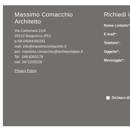
Massimo Comacchio
Richiedi 
Architetto
Nome contatto*
Via Carbonara 21/A
E-mail*:
35010 Borgoricco (PD)
p.IVA 04084350281
Telefono*:
mail. info@massimocomacchio.it
pec. massimo.comacchio@archiworldpec.it
Oggetto*:
Tel. 049 8305179
Messaggio*:
cell: 3471505528
Privacy Policy
Dichiaro di