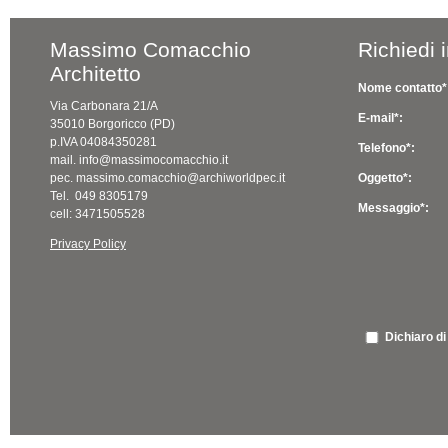
Massimo Comacchio
Richiedi 
Architetto
Nome contatto*
Via Carbonara 21/A
E-mail*:
35010 Borgoricco (PD)
p.IVA 04084350281
Telefono*:
mail. info@massimocomacchio.it
pec. massimo.comacchio@archiworldpec.it
Oggetto*:
Tel. 049 8305179
Messaggio*:
cell: 3471505528
Privacy Policy
Dichiaro di