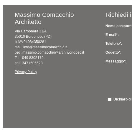
Massimo Comacchio
Richiedi 
Architetto
Nome contatto*
Via Carbonara 21/A
E-mail*:
35010 Borgoricco (PD)
p.IVA 04084350281
Telefono*:
mail. info@massimocomacchio.it
pec. massimo.comacchio@archiworldpec.it
Oggetto*:
Tel. 049 8305179
Messaggio*:
cell: 3471505528
Privacy Policy
Dichiaro di