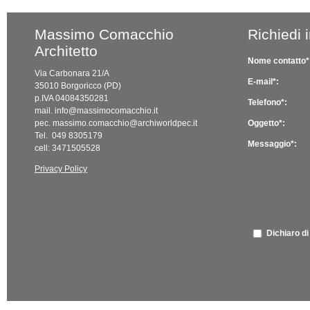
Massimo Comacchio
Richiedi 
Architetto
Nome contatto*
Via Carbonara 21/A
E-mail*:
35010 Borgoricco (PD)
p.IVA 04084350281
Telefono*:
mail. info@massimocomacchio.it
pec. massimo.comacchio@archiworldpec.it
Oggetto*:
Tel. 049 8305179
Messaggio*:
cell: 3471505528
Privacy Policy
Dichiaro di