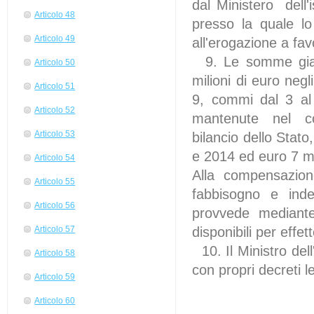
dal Ministero dell'i
Articolo 48
presso la quale lo
Articolo 49
all'erogazione a fav
9. Le somme gia'
Articolo 50
milioni di euro neg
Articolo 51
9, commi dal 3 al
Articolo 52
mantenute nel con
Articolo 53
bilancio dello Stat
e 2014 ed euro 7 m
Articolo 54
Alla compensazione
Articolo 55
fabbisogno e ind
Articolo 56
provvede mediante 
disponibili per effett
Articolo 57
10. Il Ministro de
Articolo 58
con propri decreti le
Articolo 59
Articolo 60