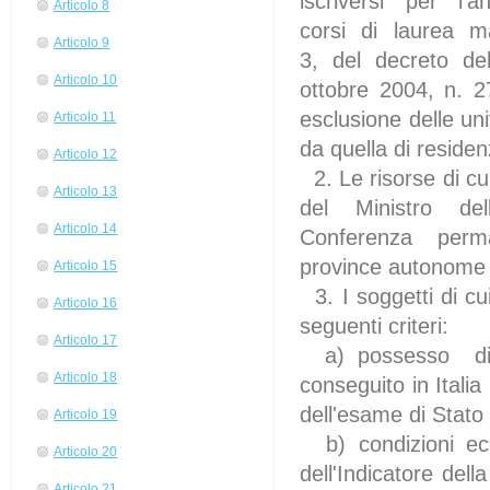
iscriversi per l'
Articolo 8
corsi di laurea ma
Articolo 9
3, del decreto del M
Articolo 10
ottobre 2004, n. 27
esclusione delle un
Articolo 11
da quella di residen
Articolo 12
2. Le risorse di c
Articolo 13
del Ministro dell'i
Articolo 14
Conferenza perman
province autonome 
Articolo 15
3. I soggetti di c
Articolo 16
seguenti criteri:
Articolo 17
a) possesso di 
Articolo 18
conseguito in Itali
dell'esame di Stato
Articolo 19
b) condizioni ec
Articolo 20
dell'Indicatore de
Articolo 21