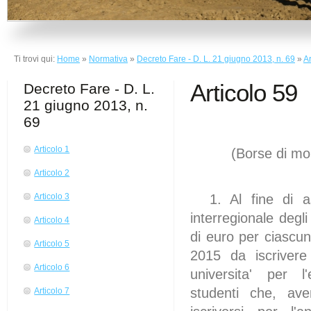
Ti trovi qui:
Home
»
Normativa
»
Decreto Fare - D. L. 21 giugno 2013, n. 69
»
Ar
Articolo 59
Decreto Fare - D. L.
21 giugno 2013, n.
69
Articolo 1
(Borse di mob
cap
Articolo 2
1. Al fine di as
Articolo 3
interregionale degli
Articolo 4
di euro per ciascun
Articolo 5
2015 da iscriver
Articolo 6
universita' per l
studenti che, avend
Articolo 7