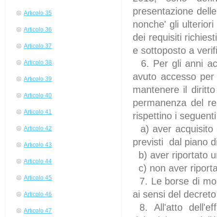
presentazione delle
Articolo 35
nonche' gli ulterior
Articolo 36
dei requisiti richie
Articolo 37
e sottoposto a verif
6. Per gli anni ac
Articolo 38
avuto accesso per 
Articolo 39
mantenere il dirit
Articolo 40
permanenza del re
Articolo 41
rispettino i seguenti
a) aver acquisito a
Articolo 42
previsti dal piano d
Articolo 43
b) aver riportato u
Articolo 44
c) non aver riporta
Articolo 45
7. Le borse di mob
ai sensi del decreto
Articolo 46
8. All'atto dell'
Articolo 47