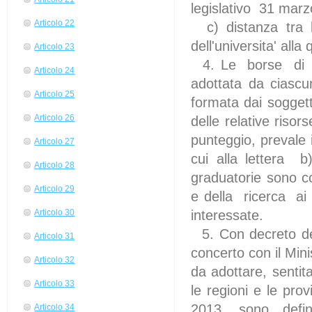
legislativo 31 mar
Articolo 22
c) distanza tra
dell'universita' alla
Articolo 23
4. Le borse di mob
Articolo 24
adottata da ciascun
Articolo 25
formata dai sogget
Articolo 26
delle relative riso
punteggio, prevale i
Articolo 27
cui alla lettera b
Articolo 28
graduatorie sono co
Articolo 29
e della ricerca ai
interessate.
Articolo 30
5. Con decreto del M
Articolo 31
concerto con il Min
Articolo 32
da adottare, sentit
Articolo 33
le regioni e le pro
2013, sono definit
Articolo 34