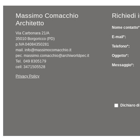
Massimo Comacchio
Richiedi 
Architetto
Nome contatto*
Via Carbonara 21/A
E-mail*:
35010 Borgoricco (PD)
p.IVA 04084350281
Telefono*:
mail. info@massimocomacchio.it
pec. massimo.comacchio@archiworldpec.it
Oggetto*:
Tel. 049 8305179
Messaggio*:
cell: 3471505528
Privacy Policy
Dichiaro di