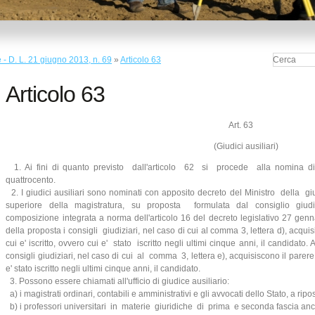
 - D. L. 21 giugno 2013, n. 69
»
Articolo 63
Articolo 63
Art. 63
(Giudici ausiliari)
1. Ai fini di quanto previsto dall'articolo 62 si procede alla nomina di 
quattrocento.
2. I giudici ausiliari sono nominati con apposito decreto del Ministro della gi
superiore della magistratura, su proposta formulata dal consiglio giudiz
composizione integrata a norma dell'articolo 16 del decreto legislativo 27 genn
della proposta i consigli giudiziari, nel caso di cui al comma 3, lettera d), acqu
cui e' iscritto, ovvero cui e' stato iscritto negli ultimi cinque anni, il candidato
consigli giudiziari, nel caso di cui al comma 3, lettera e), acquisiscono il parere d
e' stato iscritto negli ultimi cinque anni, il candidato.
3. Possono essere chiamati all'ufficio di giudice ausiliario:
a) i magistrati ordinari, contabili e amministrativi e gli avvocati dello Stato, a ripo
b) i professori universitari in materie giuridiche di prima e seconda fascia anc