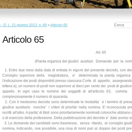
 - D. L. 21 giugno 2013, n. 69
»
Articolo 65
Articolo 65
Art. 65
(Pianta organica dei giudici ausiliari. Domande per la nomi
1. Entro due mesi dalla data di entrata in vigore del presente decreto, con decre
Consiglio superiore della magistratura, e' determinata la pianta organica a
l'indicazione dei posti disponibili presso ciascuna Corte di appello, assegnando a
lettera a), un numero di posti non superiore al dieci per cento dei posti di giudice
appello. In ogni caso le nomine dei soggetti di all'articolo 63, comm
complessivamente il numero di quaranta.
2. Con il medesimo decreto sono determinate le modalita' e i termini di pre
giudice ausiliario nonche' i criteri di priorita' nella nomina. E' riconosciuta p
iscritti all'albo. A parita' di titoli sono prioritariamente nominati coloroche abbia
o di esercizio della professione. Della pubblicazione del decreto e' dato avviso sul 
3. Le domande dei candidati sono trasmesse, senza ritardo, al consiglio giudi
nomina, indicando, ove possibile, una rosa di nomi pari al doppio dei posti prev