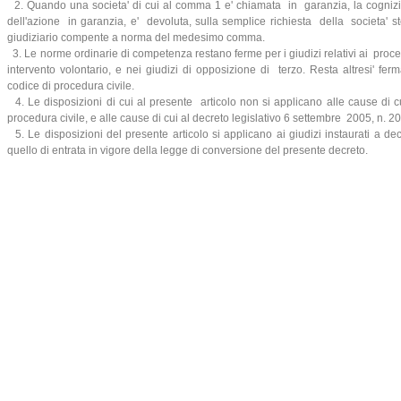
2. Quando una societa' di cui al comma 1 e' chiamata in garanzia, la cogni
dell'azione in garanzia, e' devoluta, sulla semplice richiesta della societa' ste
giudiziario compente a norma del medesimo comma.
3. Le norme ordinarie di competenza restano ferme per i giudizi relativi ai proced
intervento volontario, e nei giudizi di opposizione di terzo. Resta altresi' ferm
codice di procedura civile.
4. Le disposizioni di cui al presente articolo non si applicano alle cause di cu
procedura civile, e alle cause di cui al decreto legislativo 6 settembre 2005, n. 20
5. Le disposizioni del presente articolo si applicano ai giudizi instaurati a d
quello di entrata in vigore della legge di conversione del presente decreto.