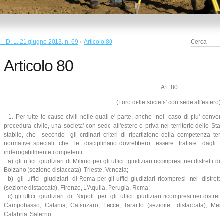
 - D. L. 21 giugno 2013, n. 69
»
Articolo 80
Articolo 80
Art. 80
(Foro delle societa' con sede all'estero
1. Per tutte le cause civili nelle quali e' parte, anche nel caso di piu' convenu
procedura civile, una societa' con sede all'estero e priva nel territorio dello 
stabile, che secondo gli ordinari criteri di ripartizione della competenza terr
normative speciali che le disciplinano dovrebbero essere trattate dagli uff
inderogabilmente competenti:
a) gli uffici giudiziari di Milano per gli uffici giudiziari ricompresi nei distretti
Bolzano (sezione distaccata), Trieste, Venezia;
b) gli uffici giudiziari di Roma per gli uffici giudiziari ricompresi nei distr
(sezione distaccata), Firenze, L'Aquila, Perugia, Roma;
c) gli uffici giudiziari di Napoli per gli uffici giudiziari ricompresi nei distret
Campobasso, Catania, Catanzaro, Lecce, Taranto (sezione distaccata), Mes
Calabria, Salerno.