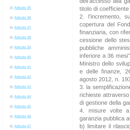
dell'accesso alla 
titolo di coefficiente
Articolo 35
2. l'incremento, su
Articolo 36
copertura del Fondo
Articolo 37
finanziaria, con rif
Articolo 38
cessione dello ste
pubbliche amminist
Articolo 39
inferiore a 36 mesi"
Articolo 40
Ministro dello svil
Articolo 41
e delle finanze, 2
Articolo 42
agosto 2012, n. 193, 
3. la semplificazion
Articolo 43
richieste attravers
Articolo 44
di gestione della ga
Articolo 45
4. misure volte a 
Articolo 46
garanzia pubblica al
b) limitare il rilas
Articolo 47