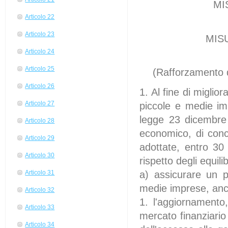
MI
Articolo 22
Articolo 23
MIS
Articolo 24
Articolo 25
(Rafforzamento d
Articolo 26
1. Al fine di miglior
Articolo 27
piccole e medie imp
legge 23 dicembre 
Articolo 28
economico, di conce
Articolo 29
adottate, entro 30 
Articolo 30
rispetto degli equili
a) assicurare un p
Articolo 31
medie imprese, anc
Articolo 32
1. l'aggiornamento
Articolo 33
mercato finanziario e
Articolo 34