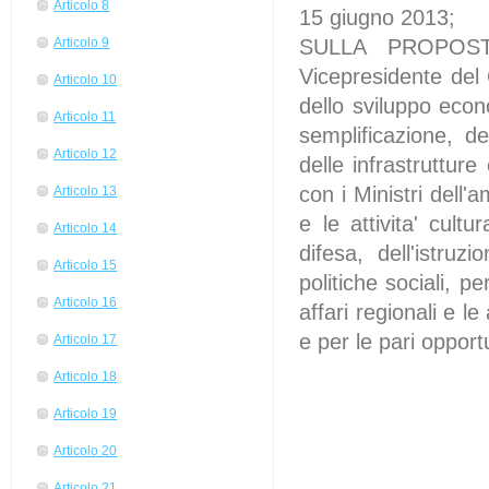
Articolo 8
15 giugno 2013;
SULLA PROPOSTA 
Articolo 9
Vicepresidente del C
Articolo 10
dello sviluppo econ
Articolo 11
semplificazione, d
Articolo 12
delle infrastrutture
con i Ministri dell'
Articolo 13
e le attivita' cultu
Articolo 14
difesa, dell'istruz
Articolo 15
politiche sociali, pe
Articolo 16
affari regionali e l
e per le pari opportu
Articolo 17
Articolo 18
Articolo 19
Articolo 20
Articolo 21