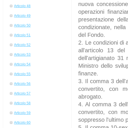
nuova concessione 
Articolo 48
operazioni finanzia
Articolo 49
presentazione dell
Articolo 50
condizionate, nella 
del Fondo.
Articolo 51
2. Le condizioni di 
Articolo 52
all'articolo 13 de
Articolo 53
dell'artigianato 3
Articolo 54
Ministro dello svil
finanze.
Articolo 55
3. Il comma 3 dell'
Articolo 56
convertito, con m
Articolo 57
abrogato.
4. Al comma 3 dell
Articolo 58
convertito, con mo
Articolo 59
soppresso l'ultimo 
Articolo 60
5. Il comma 10-sexi