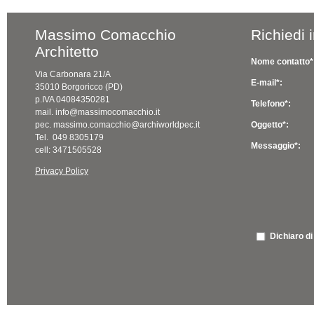
Massimo Comacchio
Richiedi 
Architetto
Nome contatto*
Via Carbonara 21/A
E-mail*:
35010 Borgoricco (PD)
p.IVA 04084350281
Telefono*:
mail. info@massimocomacchio.it
pec. massimo.comacchio@archiworldpec.it
Oggetto*:
Tel. 049 8305179
Messaggio*:
cell: 3471505528
Privacy Policy
Dichiaro di