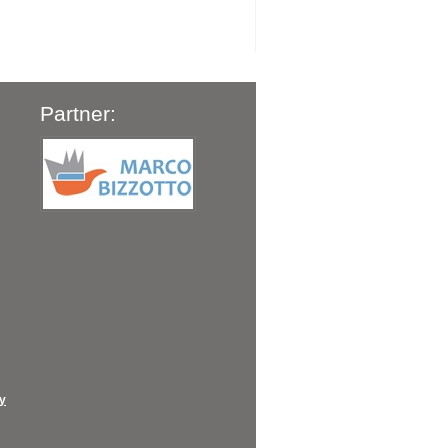
Partner:
cy