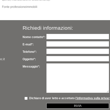
Fonte professioneimmobili
Richiedi informazioni:
Nome contatto*:
E-mail*:
Telefono*:
c.it
Oggetto*:
Messaggio*:
Dichiaro di aver letto e accettato
l'informativa sulla priva