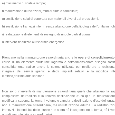
e) rifacimento di scale e rampe;
f) realizzazione di recinzioni, muri di cinta e cancellate;
g) sostituzione solai di copertura con materiali diversi dai preesistenti;
h) sostituzione tramezzi interni, senza alterazione della tipologia dell'unità immobi
i) realizzazione di elementi di sostegno di singole parti strutturali;
l) interventi finalizzati al risparmio energetico.
Rientrano nella manutenzione straordinaria anche le
opere di consolidamento 
causa di un elemento strutturale logorato o sottodimensionato bisogna sostit
consolidamento statico anche le catene utilizzate per migliorare la resistenza 
integrale dei servizi igienici e degli impianti relativi e la modifica inte
elettrico,dell'impianto sanitario.
Non sono interventi di manutenzione straordinaria quelli che alterano la sa
complessiva dell'edificio e la relativa destinazione d'uso (p.e. la realizzazi
modifica la sagoma, la forma, il volume e cambia la destinazione d'uso del terrazz
non è manutenzione straordinaria, ma ristrutturazione edilizia. La redistribuz
tramezzi e la modifica delle stanze non altera né la sagoma, né la forma, né il v
quindi, manutenzione straordinaria).