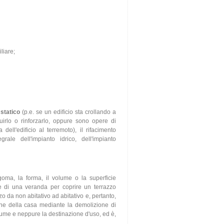
liare;
statico
(p.e. se un edificio sta crollando a
uirlo o rinforzarlo, oppure sono opere di
dell'edificio al terremoto), il rifacimento
grale dell'impianto idrico, dell'impianto
goma, la forma, il volume o la superficie
one di una veranda per coprire un terrazzo
o da non abitativo ad abitativo e, pertanto,
ione della casa mediante la demolizione di
olume e neppure la destinazione d'uso, ed è,