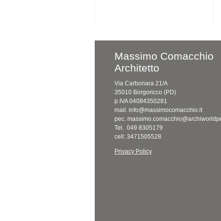
Massimo Comacchio
Architetto
Via Carbonara 21/A
35010 Borgoricco (PD)
p.IVA 04084350281
mail. info@massimocomacchio.it
pec. massimo.comacchio@archiworldpe
Tel. 049 8305179
cell: 3471505528
Privacy Policy