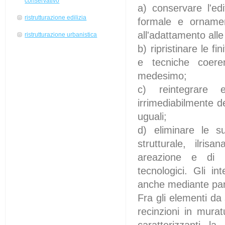
conservativo
a) conservare l'edi
ristrutturazione edilizia
formale e ornamen
all'adattamento all
ristrutturazione urbanistica
b) ripristinare le fi
e tecniche coerent
medesimo;
c) reintegrare e
irrimediabilmente de
uguali;
d) eliminare le su
strutturale, ilris
areazione e di i
tecnologici. Gli in
anche mediante parzi
Fra gli elementi da
recinzioni in muratu
caratterizzanti la