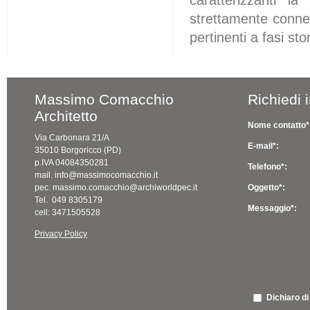
strettamente connes
pertinenti a fasi st
Massimo Comacchio
Richiedi 
Architetto
Nome contatto*
Via Carbonara 21/A
E-mail*:
35010 Borgoricco (PD)
p.IVA 04084350281
Telefono*:
mail. info@massimocomacchio.it
pec. massimo.comacchio@archiworldpec.it
Oggetto*:
Tel. 049 8305179
Messaggio*:
cell: 3471505528
Privacy Policy
Dichiaro di