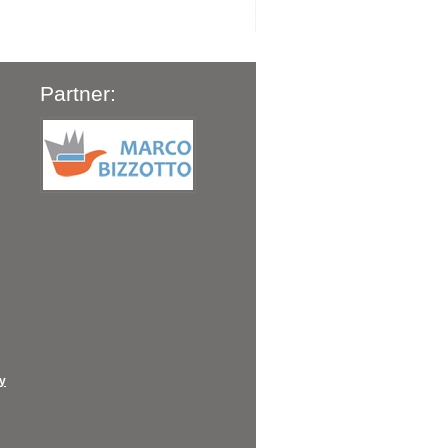
Partner:
cy