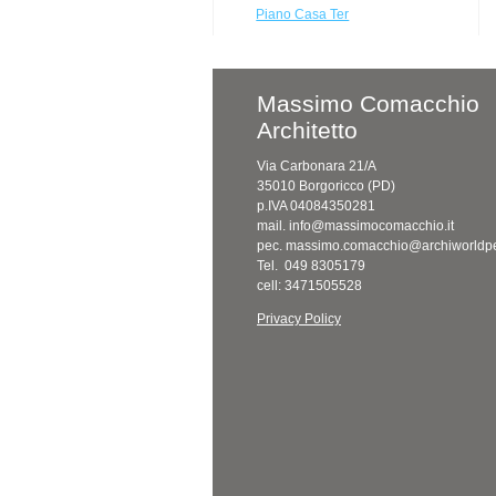
Piano Casa Ter
Massimo Comacchio
Architetto
Via Carbonara 21/A
35010 Borgoricco (PD)
p.IVA 04084350281
mail. info@massimocomacchio.it
pec. massimo.comacchio@archiworldpe
Tel. 049 8305179
cell: 3471505528
Privacy Policy