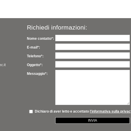
Richiedi informazioni:
Nome contatto*:
E-mail*:
Telefono*:
c.it
Oggetto*:
Messaggio*:
Dichiaro di aver letto e accettato
l'informativa sulla priva