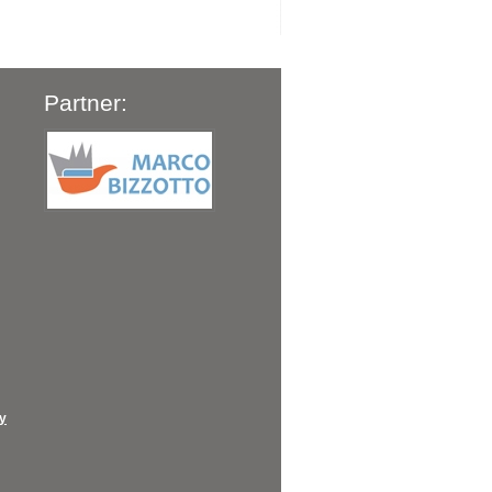
Partner:
cy