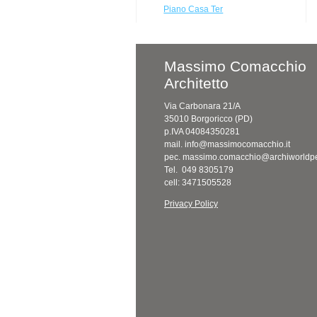
Piano Casa Ter
Massimo Comacchio
Architetto
Via Carbonara 21/A
35010 Borgoricco (PD)
p.IVA 04084350281
mail. info@massimocomacchio.it
pec. massimo.comacchio@archiworldpe
Tel. 049 8305179
cell: 3471505528
Privacy Policy