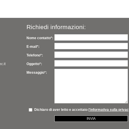
Richiedi informazioni:
Nome contatto*:
E-mail*:
Telefono*:
c.it
Oggetto*:
Messaggio*:
Dichiaro di aver letto e accettato
l'informativa sulla priva