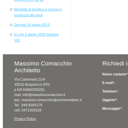
Modalità di bonifica e messa in
sicurezza dei suoli
Decreto 24 aprile 2013
D.Lgls 3 aprile 2006 Numero
162
Massimo Comacchio
Richiedi 
Architetto
Nome contatto*
Via Carbonara 21/A
E-mail*:
35010 Borgoricco (PD)
p.IVA 04084350281
Telefono*:
mail. info@massimocomacchio.it
pec. massimo.comacchio@archiworldpec.it
Oggetto*:
Tel. 049 8305179
Messaggio*:
cell: 3471505528
Privacy Policy