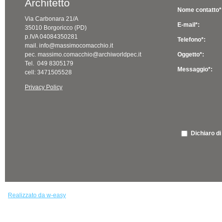
Architetto
Nome contatto*
Via Carbonara 21/A
E-mail*:
35010 Borgoricco (PD)
p.IVA 04084350281
Telefono*:
mail. info@massimocomacchio.it
pec. massimo.comacchio@archiworldpec.it
Oggetto*:
Tel. 049 8305179
Messaggio*:
cell: 3471505528
Privacy Policy
Dichiaro di
Realizzato da w-easy