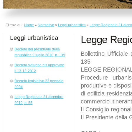
Ti trovi qui:
Home
»
Normativa
»
Leggi urbanistica
»
Legge Regionale 31 dicem
Legge Regio
Leggi urbanistica
Decreto del presidente della
Bollettino Ufficia
repubblica 9 luglio 2010, n. 139
135
Decreto sviluppo bis approvato
LEGGE REGIONALE 
il 13-12-2012
Procedure urbanist
Decreto legislativo 22 gennaio
produttive e disposi
2004
di edilizia residenz
Legge Regionale 31 dicembre
commercio itineran
2012, n. 55
Il Consiglio region
Il Presidente della