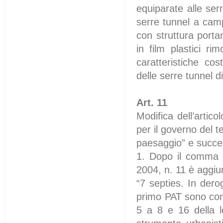
equiparate alle ser
serre tunnel a camp
con struttura porta
in film plastici r
caratteristiche cos
delle serre tunnel 
Art. 11
Modifica dell’artic
per il governo del te
paesaggio” e succes
1. Dopo il comma 7 
2004, n. 11 è aggi
“7 septies. In dero
primo PAT sono cons
5 a 8 e 16 della l