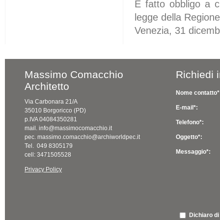
È fatto obbligo a 
legge della Regione
Venezia, 31 dicem
Massimo Comacchio
Richiedi 
Architetto
Nome contatto*
Via Carbonara 21/A
E-mail*:
35010 Borgoricco (PD)
p.IVA 04084350281
Telefono*:
mail. info@massimocomacchio.it
pec. massimo.comacchio@archiworldpec.it
Oggetto*:
Tel. 049 8305179
Messaggio*:
cell: 3471505528
Privacy Policy
Dichiaro di