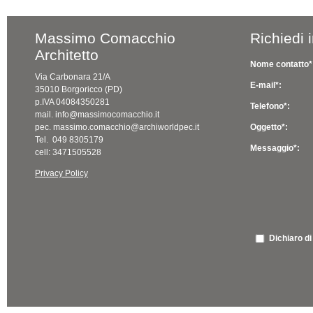
Massimo Comacchio
Richiedi 
Architetto
Nome contatto*
Via Carbonara 21/A
E-mail*:
35010 Borgoricco (PD)
p.IVA 04084350281
Telefono*:
mail. info@massimocomacchio.it
pec. massimo.comacchio@archiworldpec.it
Oggetto*:
Tel. 049 8305179
Messaggio*:
cell: 3471505528
Privacy Policy
Dichiaro di