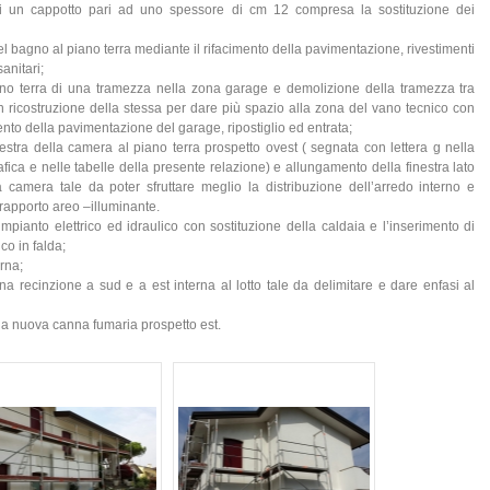
di un cappotto pari ad uno spessore di cm 12 compresa la sostituzione dei
del bagno al piano terra mediante il rifacimento della pavimentazione, rivestimenti
sanitari;
no terra di una tramezza nella zona garage e demolizione della tramezza tra
 ricostruzione della stessa per dare più spazio alla zona del vano tecnico con
nto della pavimentazione del garage, ripostiglio ed entrata;
estra della camera al piano terra prospetto ovest ( segnata con lettera g nella
fica e nelle tabelle della presente relazione) e allungamento della finestra lato
camera tale da poter sfruttare meglio la distribuzione dell’arredo interno e
o rapporto areo –illuminante.
pianto elettrico ed idraulico con sostituzione della caldaia e l’inserimento di
co in falda;
erna;
a recinzione a sud e a est interna al lotto tale da delimitare e dare enfasi al
na nuova canna fumaria prospetto est.