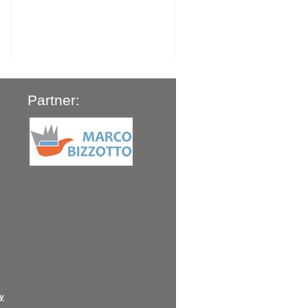
Partner:
cy