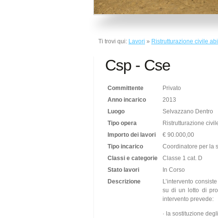
Ti trovi qui:
Lavori
»
Ristrutturazione civile a
Csp - Cse
Committente
Privato
Anno incarico
2013
Luogo
Selvazzano Dentro
Tipo opera
Ristrutturazione civi
Importo dei lavori
€ 90.000,00
Tipo incarico
Coordinatore per la s
Classi e categorie
Classe 1 cat. D
Stato lavori
In Corso
Descrizione
L’intervento consiste 
su di un lotto di pr
intervento prevede:
·
la sostituzione degli 