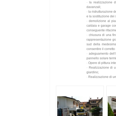
·
la realizzazione 
davanzali;
·
la ristrutturazione 
e la sostituzione dei 
·
demolizione al pia
caldaia e garage con
conseguente rifacime
·
chiusura di una fin
rappresentazione gra
sud della medesima 
consentire il corrett
·
adeguamento dell’im
pannello solare termi
·
Opere di pittura int
·
Realizzazione di un
giardino;
·
Realizzazione di u