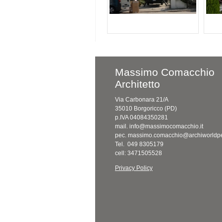
Massimo Comacchio
Architetto
Via Carbonara 21/A
35010 Borgoricco (PD)
p.IVA 04084350281
mail. info@massimocomacchio.it
pec. massimo.comacchio@archiworldpe
Tel. 049 8305179
cell: 3471505528
Privacy Policy