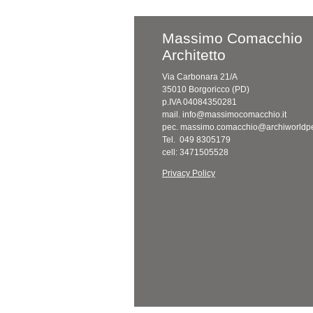
Massimo Comacchio
Architetto
Via Carbonara 21/A
35010 Borgoricco (PD)
p.IVA 04084350281
mail. info@massimocomacchio.it
pec. massimo.comacchio@archiworldpe
Tel. 049 8305179
cell: 3471505528
Privacy Policy