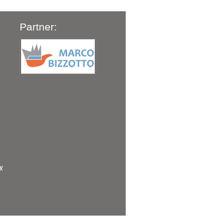
Partner:
cy