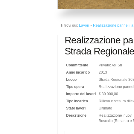
Ti trovi qui:
Lavori
»
Realizzazione pannelli a
Realizzazione pan
Strada Regional
Committente
Privato: Asi Srl
Anno incarico
2013
Luogo
Strada Regionale 308 
Tipo opera
Realizzazione pannel
Importo dei lavori
€ 30.000,00
Tipo incarico
Rilievo e stesura rili
Stato lavori
Ultimato
Descrizione
Realizzazione nuovi 
Boscalto (Resana) e