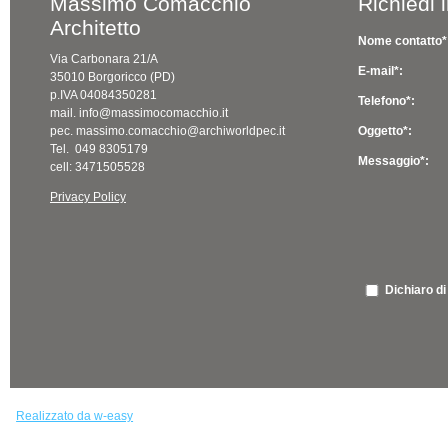
Massimo Comacchio
Richiedi 
Architetto
Nome contatto*
Via Carbonara 21/A
E-mail*:
35010 Borgoricco (PD)
p.IVA 04084350281
Telefono*:
mail. info@massimocomacchio.it
pec. massimo.comacchio@archiworldpec.it
Oggetto*:
Tel. 049 8305179
Messaggio*:
cell: 3471505528
Privacy Policy
Dichiaro di
Realizzato da w-easy