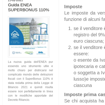
15-02-2021
Guida ENEA
Imposte
SUPERBONUS 110%
Le imposte da vers
funzione di alcuni fa
se il venditore
registro del 9%
euro ciascuna;
se il venditore
essere:
o
esente da Iva
La nuova guida dell'ENEA pur
ipotecaria e ca
essendo uno strumento utlie e
molto chiaro per districarsi nel
o
soggetta a Iv
complicato mondo delle detrazioni
lusso)e imposte
fiscali con il SuperBonus 110% è
stata redatta prima della Legge di
ciascuna
Bilancio 2021 e quindi risulta
essere non perfettamente in linea
Imposte prima ca
con le modifiche apportate del
Se chi acquista ha 
Decreto Rilancio.