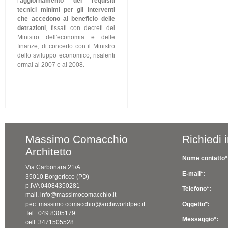
l'
aggiornamento dei requisiti
tecnici minimi per gli interventi
che accedono al beneficio delle
detrazioni
, fissati con decreti del
Ministro dell'economia e delle
finanze, di concerto con il Ministro
dello sviluppo economico, risalenti
ormai al 2007 e al 2008.
Massimo Comacchio
Richiedi 
Architetto
Nome contatto*
Via Carbonara 21/A
E-mail*:
35010 Borgoricco (PD)
p.IVA 04084350281
Telefono*:
mail. info@massimocomacchio.it
pec. massimo.comacchio@archiworldpec.it
Oggetto*:
Tel. 049 8305179
Messaggio*:
cell: 3471505528