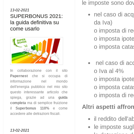
le imposte sono dov
13-02-2021
nel caso di ac
SUPERBONUS 2021:
la guida definitiva su
da Iva)
come usarlo
o
imposta di re
o
imposta ipote
o
imposta catas
nel caso di ac
o
Iva al 4%
In collaborazione con il sito
Papernest
che si occupa di
o
imposta ipote
informazione nel mondo
o
imposta catas
dell'energia pubblico nel mio sito
questo interessante articolo che
o
imposta di re
spiega, grazie ad una
guida
completa
ma di semplice fruizione
Altri aspetti affro
il
Superbonus 110%
e come
accedere alle detrazioni fiscali.
il reddito dell'a
le imposte sugli 
13-02-2021