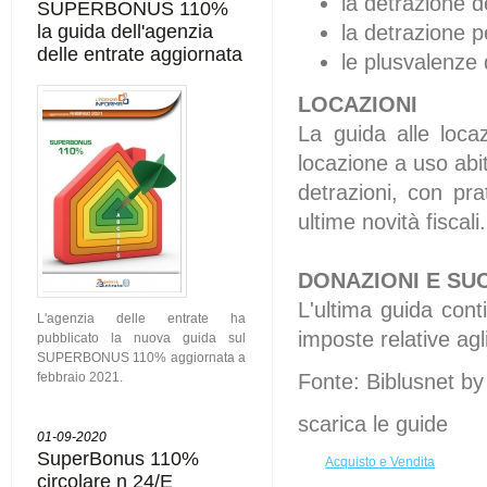
la detrazione d
SUPERBONUS 110%
la guida dell'agenzia
la detrazione pe
delle entrate aggiornata
le plusvalenze 
LOCAZIONI
La guida alle loca
locazione a uso abita
detrazioni, con pr
ultime novità fiscali.
DONAZIONI E SU
L'ultima guida conti
L'agenzia delle entrate ha
imposte relative ag
pubblicato la nuova guida sul
SUPERBONUS 110% aggiornata a
febbraio 2021.
Fonte: Biblusnet b
scarica le guide
01-09-2020
SuperBonus 110%
Acquisto e Vendita
circolare n 24/E