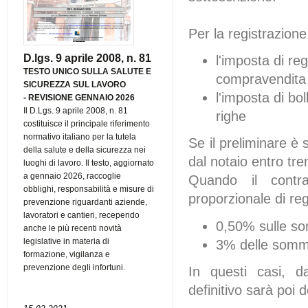
Per la registrazion
D.lgs. 9 aprile 2008, n. 81
l'imposta di re
TESTO UNICO SULLA SALUTE E
compravendita
SICUREZZA SUL LAVORO
l'imposta di bo
-
REVISIONE GENNAIO 2026
Il D.Lgs. 9 aprile 2008, n. 81
righe
costituisce il principale riferimento
normativo italiano per la tutela
Se il preliminare è 
della salute e della sicurezza nei
dal notaio entro tren
luoghi di lavoro. Il testo, aggiornato
a gennaio 2026, raccoglie
Quando il contr
obblighi, responsabilità e misure di
proporzionale di reg
prevenzione riguardanti aziende,
lavoratori e cantieri, recependo
0,50% sulle som
anche le più recenti novità
legislative in materia di
3% delle somme 
formazione, vigilanza e
prevenzione degli infortuni.
In questi casi, da
definitivo sarà poi 