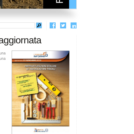
 aggiornata
 una
cuna