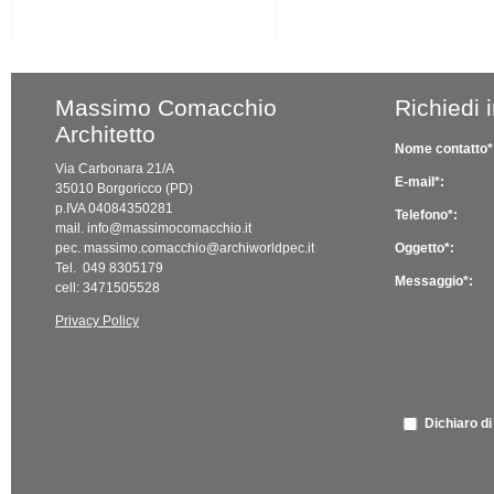
Massimo Comacchio
Richiedi 
Architetto
Nome contatto*
Via Carbonara 21/A
E-mail*:
35010 Borgoricco (PD)
p.IVA 04084350281
Telefono*:
mail. info@massimocomacchio.it
pec. massimo.comacchio@archiworldpec.it
Oggetto*:
Tel. 049 8305179
Messaggio*:
cell: 3471505528
Privacy Policy
Dichiaro di