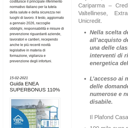
costituisce il principale riferimento
Cariparma – Credi
normativo italiano per la tutela
Valtellinese, Ex
della salute e della sicurezza nei
luoghi di lavoro. Il testo, aggiornato
Unicredit.
a gennaio 2026, raccoglie
obblighi, responsabilità e misure di
Nella scelta d
prevenzione riguardanti aziende,
all’acquisto d
lavoratori e cantieri, recependo
anche le più recenti novità
una delle clas
legislative in materia di
interventi di 
formazione, vigilanza e
prevenzione degli infortuni.
energetica de
L’accesso ai m
15-02-2021
Guida ENEA
delle domande 
SUPERBONUS 110%
numerose e nu
disabile.
Il Plafond Casa