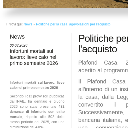
Ti trovi qui:
News
»
Politiche per la casa: agevolazioni per l'acquisto
Politiche pe
News
l'acquisto
06.08.2026
Infortuni mortali sul
lavoro: lieve calo nel
Plafond Casa, 
primo semestre 2026
aderito al program
Il Plafond Casa
Infortuni mortali sul lavoro: lieve
calo nel primo semestre 2026
all’interno di un in
la casa, dalla Le
Secondo i dati provvisori pubblicati
dall’INAIL, tra gennaio e giugno
convertito il
2026 sono state presentate
482
Successivamente, 
denunce di infortunio con esito
mortale
, rispetto alle 502 dello
bancaria italiana,
stesso periodo del 2025, con una
una convenzio
diminuzione del
4,0%
.