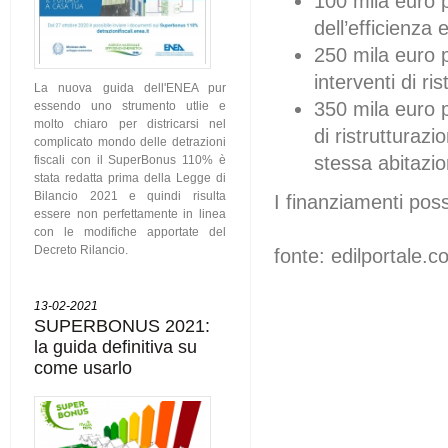
100 mila euro p
dell’efficienza 
250 mila euro p
interventi di ri
La nuova guida dell'ENEA pur
350 mila euro p
essendo uno strumento utlie e
molto chiaro per districarsi nel
di ristrutturaz
complicato mondo delle detrazioni
stessa abitazio
fiscali con il SuperBonus 110% è
stata redatta prima della Legge di
Bilancio 2021 e quindi risulta
I finanziamenti pos
essere non perfettamente in linea
con le modifiche apportate del
Decreto Rilancio.
fonte: edilportale.c
13-02-2021
SUPERBONUS 2021:
la guida definitiva su
come usarlo