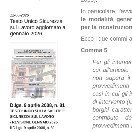
In particolare, l’av
12-06-2026
le modalità gener
Testo Unico Sicurezza
per la ricostruzion
sul Lavoro aggiornato a
gennaio 2026
Ecco i due commi ab
Comma 5
Per gli interve
cui all’artico
non supera il
provvedimenti 
casi in cui gli
di intervento (U
D.lgs. 9 aprile 2008, n. 81
borghi caratte
TESTO UNICO SULLA SALUTE E
contributo d
SICUREZZA SUL LAVORO
-
REVISIONE GENNAIO 2026
provvedimenti a
Il D.Lgs. 9 aprile 2008, n. 81