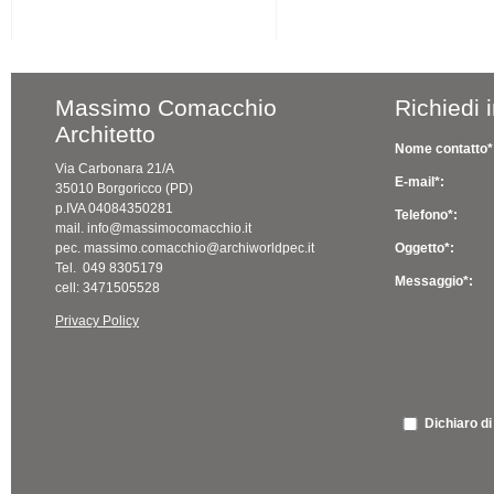
Massimo Comacchio
Richiedi 
Architetto
Nome contatto*
Via Carbonara 21/A
E-mail*:
35010 Borgoricco (PD)
p.IVA 04084350281
Telefono*:
mail. info@massimocomacchio.it
pec. massimo.comacchio@archiworldpec.it
Oggetto*:
Tel. 049 8305179
Messaggio*:
cell: 3471505528
Privacy Policy
Dichiaro di