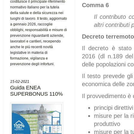
costituisce il principale riferimento
Comma 6
normativo italiano per la tutela
della salute e della sicurezza nei
Il contributo c
luoghi di lavoro. Il testo, aggiornato
altri contributi
a gennaio 2026, raccoglie
obblighi, responsabilità e misure di
Decreto terremoto,
prevenzione riguardanti aziende,
lavoratori e cantieri, recependo
anche le più recenti novità
Il decreto è stato
legislative in materia di
2016 (dl n.189 del
formazione, vigilanza e
delle popolazioni c
prevenzione degli infortuni.
Il testo prevede gl
15-02-2021
economica delle zon
Guida ENEA
SUPERBONUS 110%
Il provvedimento è c
principi diretti
misure per la r
produttivo
misure per la t