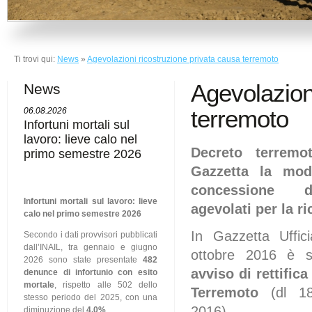
Ti trovi qui:
News
»
Agevolazioni ricostruzione privata causa terremoto
Agevolazion
News
terremoto
06.08.2026
Infortuni mortali sul
lavoro: lieve calo nel
Decreto terremo
primo semestre 2026
Gazzetta la modi
concessione d
Infortuni mortali sul lavoro: lieve
agevolati per la r
calo nel primo semestre 2026
In Gazzetta Uffic
Secondo i dati provvisori pubblicati
dall’INAIL, tra gennaio e giugno
ottobre 2016 è s
2026 sono state presentate
482
avviso di rettifica
denunce di infortunio con esito
mortale
, rispetto alle 502 dello
Terremoto
(dl 18
stesso periodo del 2025, con una
2016).
diminuzione del
4,0%
.