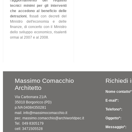
l'
aggiornamento dei requisiti
tecnici minimi per gli interventi
che accedono al beneficio delle
detrazioni
, fissati con decreti del
Ministro dell'economia e delle
finanze, di concerto con il Ministro
dello sviluppo economico, risalenti
ormai al 2007 e al 2008.
Massimo Comacchio
Richiedi 
Architetto
Nome contatto*
Via Carbonara 21/A
E-mail*:
35010 Borgoricco (PD)
p.IVA 04084350281
Telefono*:
mail. info@massimocomacchio.it
pec. massimo.comacchio@archiworldpec.it
Oggetto*:
Tel. 049 8305179
Messaggio*:
cell: 3471505528