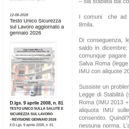
– sia stabilita dal 
12-06-2026
I comuni che ad o
Testo Unico Sicurezza
8mila.
sul Lavoro aggiornato a
gennaio 2026
Di conseguenza, l
saldo in dicembre; 
comunque pagare l
Salva Roma (legge 
IMU con aliquote 20
Sussiste un problem
Legge di Stabilità
Roma (IMU 2013 + T
D.lgs. 9 aprile 2008, n. 81
TESTO UNICO SULLA SALUTE E
aliquota IMU sull
SICUREZZA SUL LAVORO
consentito. Quindi
-
REVISIONE GENNAIO 2026
nessuna norma. L’a
Il D.Lgs. 9 aprile 2008, n. 81