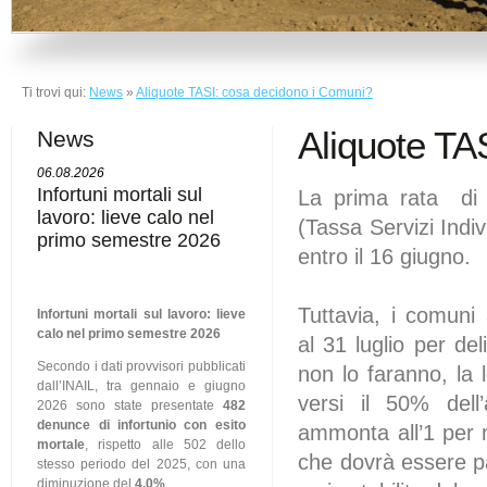
Ti trovi qui:
News
»
Aliquote TASI: cosa decidono i Comuni?
Aliquote TA
News
06.08.2026
Infortuni mortali sul
La prima rata di
lavoro: lieve calo nel
(Tassa Servizi Indiv
primo semestre 2026
entro il 16 giugno.
Tuttavia, i comuni
Infortuni mortali sul lavoro: lieve
calo nel primo semestre 2026
al 31 luglio per del
Secondo i dati provvisori pubblicati
non lo faranno, la
dall’INAIL, tra gennaio e giugno
versi il 50% dell
2026 sono state presentate
482
denunce di infortunio con esito
ammonta all’1 per m
mortale
, rispetto alle 502 dello
che dovrà essere pa
stesso periodo del 2025, con una
diminuzione del
4,0%
.