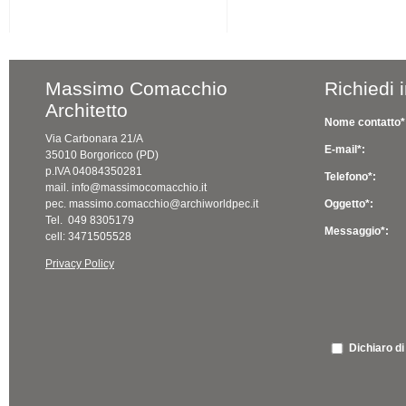
Massimo Comacchio
Richiedi 
Architetto
Nome contatto*
Via Carbonara 21/A
E-mail*:
35010 Borgoricco (PD)
p.IVA 04084350281
Telefono*:
mail. info@massimocomacchio.it
pec. massimo.comacchio@archiworldpec.it
Oggetto*:
Tel. 049 8305179
Messaggio*:
cell: 3471505528
Privacy Policy
Dichiaro di