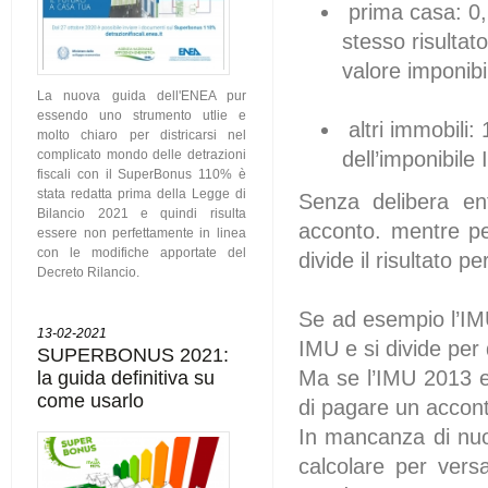
prima casa: 0,2
stesso risultat
valore imponib
La nuova guida dell'ENEA pur
essendo uno strumento utlie e
altri immobili
molto chiaro per districarsi nel
dell’imponibile
complicato mondo delle detrazioni
fiscali con il SuperBonus 110% è
stata redatta prima della Legge di
Senza delibera en
Bilancio 2021 e quindi risulta
acconto. mentre pe
essere non perfettamente in linea
con le modifiche apportate del
divide il risultato pe
Decreto Rilancio.
Se ad esempio l’IMU
13-02-2021
IMU e si divide per
SUPERBONUS 2021:
la guida definitiva su
Ma se l’IMU 2013 er
come usarlo
di pagare un accon
In mancanza di nuov
calcolare per versa