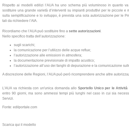
Rispetto ai modelli edilizi l’AUA ha uno schema più voluminoso in quanto va
sostituire una grande varietà d’interventi su impianti produttivi per le piccole 
sulla semplificazione e lo sviluppo, è prevista una sola autorizzazione per le 
tali da richiedere l’AIA.
Ricordiamo che l’AUA può sostituire fino a
sette autorizzazioni
.
Nello specifico tratta dell’autorizzazione:
sugli scarichi;
la comunicazione per l’utilizzo delle acque reflue;
l’autorizzazione alle emissioni in atmosfera;
la documentazione previsionale di impatto acustico;
l’autorizzazione all’uso dei fanghi di depurazione e la comunicazione sullo 
A discrezione delle Regioni, l’AUA può però ricomprendere anche altre autorizzaz
L’AUA va richiesta con un'unica domanda allo
Sportello Unico per le Attività
entro 90 giorni, ma sono ammessi tempi più lunghi nel caso in cui sia neces
Servizi.
Fonte: edilportale.com
Scarica qui il modello