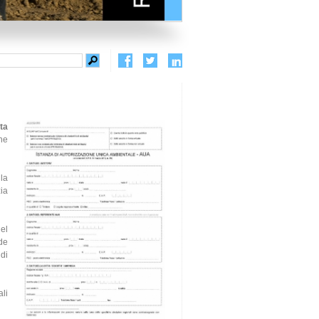
ta
he
la
ia
el
de
di
ali