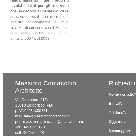
l'
aggiornamento dei requisiti
tecnici minimi per gli interventi
che accedono al beneficio delle
detrazioni
, fissati con decreti del
Ministro dell'economia e delle
finanze, di concerto con il Ministro
dello sviluppo economico, risalenti
ormai al 2007 e al 2008.
Massimo Comacchio
Richiedi 
Architetto
Nome contatto*
Via Carbonara 21/A
E-mail*:
35010 Borgoricco (PD)
p.IVA 04084350281
Telefono*:
mail. info@massimocomacchio.it
pec. massimo.comacchio@archiworldpec.it
Oggetto*:
Tel. 049 8305179
Messaggio*:
cell: 3471505528