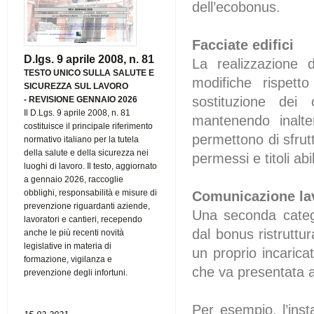
dell’ecobonus.
Facciate edifici
D.lgs. 9 aprile 2008, n. 81
La realizzazione d
TESTO UNICO SULLA SALUTE E
modifiche rispetto
SICUREZZA SUL LAVORO
sostituzione dei
-
REVISIONE GENNAIO 2026
Il D.Lgs. 9 aprile 2008, n. 81
mantenendo inalter
costituisce il principale riferimento
permettono di sfrut
normativo italiano per la tutela
della salute e della sicurezza nei
permessi e titoli abili
luoghi di lavoro. Il testo, aggiornato
a gennaio 2026, raccoglie
obblighi, responsabilità e misure di
Comunicazione lav
prevenzione riguardanti aziende,
Una seconda categor
lavoratori e cantieri, recependo
dal bonus ristruttu
anche le più recenti novità
legislative in materia di
un proprio incarica
formazione, vigilanza e
che va presentata al
prevenzione degli infortuni.
Per esempio, l’inst