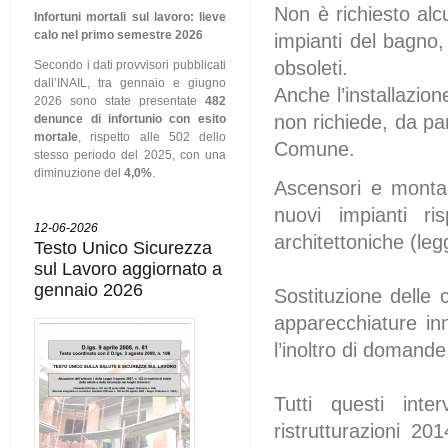
Non è richiesto alcu
Infortuni mortali sul lavoro: lieve
calo nel primo semestre 2026
impianti del bagno,
obsoleti.
Secondo i dati provvisori pubblicati
dall’INAIL, tra gennaio e giugno
Anche l’installazion
2026 sono state presentate
482
non richiede, da part
denunce di infortunio con esito
mortale
, rispetto alle 502 dello
Comune.
stesso periodo del 2025, con una
diminuzione del
4,0%
.
Ascensori e montaca
nuovi impianti ris
12-06-2026
architettoniche (le
Testo Unico Sicurezza
sul Lavoro aggiornato a
gennaio 2026
Sostituzione delle 
apparecchiature in
l’inoltro di domand
Tutti questi inte
ristrutturazioni 20