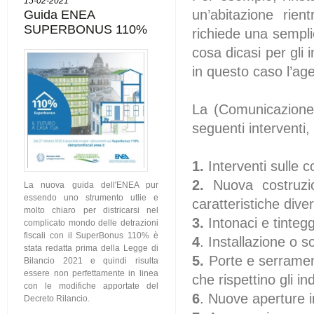
15-02-2021
Guida ENEA
un’abitazione rie
SUPERBONUS 110%
richiede una sempli
cosa dicasi per gli 
in questo caso l’ag
La (Comunicazione d
seguenti interventi,
1.
Interventi sulle c
2.
Nuova costruzio
La nuova guida dell'ENEA pur
essendo uno strumento utlie e
caratteristiche dive
molto chiaro per districarsi nel
3.
Intonaci e tintegg
complicato mondo delle detrazioni
fiscali con il SuperBonus 110% è
4
. Installazione o s
stata redatta prima della Legge di
5.
Porte e serrament
Bilancio 2021 e quindi risulta
essere non perfettamente in linea
che rispettino gli i
con le modifiche apportate del
6
. Nuove aperture 
Decreto Rilancio.